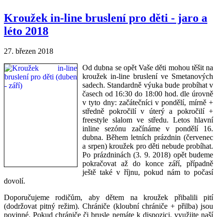
Kroužek in-line bruslení pro děti - jaro a
léto 2018
27. březen 2018
Od dubna se opět Vaše děti mohou těšit na
kroužek in-line bruslení ve Smetanových
sadech. Standardně výuka bude probíhat v
časech od 16:30 do 18:00 hod. dle úrovně
v tyto dny: začátečníci v pondělí, mírně +
středně pokročilí v úterý a pokročilí +
freestyle slalom ve středu. Letos hlavní
inline sezónu začínáme v pondělí 16.
dubna. Během letních prázdnin (červenec
a srpen) kroužek pro děti nebude probíhat.
Po prázdninách (3. 9. 2018) opět budeme
pokračovat až do konce září, případně
ještě také v říjnu, pokud nám to počasí
dovolí.
Doporučujeme rodičům, aby dětem na kroužek přibalili pití
(dodržovat pitný režim). Chrániče (kloubní chrániče + přilba) jsou
povinné. Pokud chrániče či brusle nemáte k dispozici, využijte naší