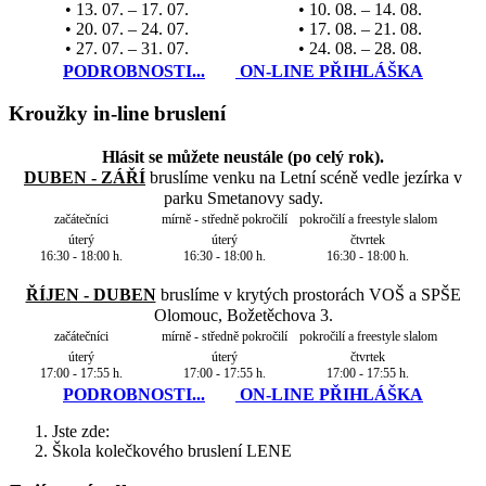
• 13. 07. – 17. 07.
• 10. 08. – 14. 08.
• 20. 07. – 24. 07.
• 17. 08. – 21. 08.
• 27. 07. – 31. 07.
• 24. 08. – 28. 08.
PODROBNOSTI...
ON-LINE PŘIHLÁŠKA
Kroužky in-line bruslení
Hlásit se můžete neustále (po celý rok).
DUBEN - ZÁŘÍ
bruslíme venku na Letní scéně vedle jezírka v
parku Smetanovy sady.
začátečníci
mírně - středně pokročilí
pokročilí a freestyle slalom
úterý
úterý
čtvrtek
16:30 - 18:00 h.
16:30 - 18:00 h.
16:30 - 18:00 h.
ŘÍJEN - DUBEN
bruslíme v krytých prostorách VOŠ a SPŠE
Olomouc, Božetěchova 3.
začátečníci
mírně - středně pokročilí
pokročilí a freestyle slalom
úterý
úterý
čtvrtek
17:00 - 17:55 h.
17:00 - 17:55 h.
17:00 - 17:55 h.
PODROBNOSTI...
ON-LINE PŘIHLÁŠKA
Jste zde:
Škola kolečkového bruslení LENE