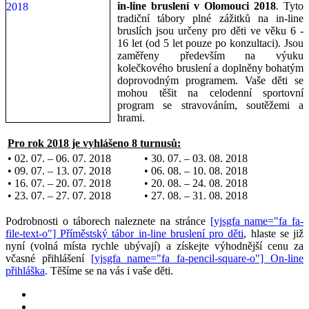
in-line bruslení v Olomouci 2018
. Tyto
tradiční tábory plné zážitků na in-line
bruslích jsou určeny pro děti ve věku 6 -
16 let (od 5 let pouze po konzultaci). Jsou
zaměřeny především na výuku
kolečkového bruslení a doplněny bohatým
doprovodným programem. Vaše děti se
mohou těšit na celodenní sportovní
program se stravováním, soutěžemi a
hrami.
Pro rok 2018 je vyhlášeno 8 turnusů:
• 02. 07. – 06. 07. 2018
• 30. 07. – 03. 08. 2018
• 09. 07. – 13. 07. 2018
• 06. 08. – 10. 08. 2018
• 16. 07. – 20. 07. 2018
• 20. 08. – 24. 08. 2018
• 23. 07. – 27. 07. 2018
• 27. 08. – 31. 08. 2018
Podrobnosti o táborech naleznete na stránce
[yjsgfa name="fa fa-
file-text-o"] Příměstský tábor in-line bruslení pro děti
, hlaste se již
nyní (volná místa rychle ubývají) a získejte výhodnější cenu za
včasné přihlášení
[yjsgfa name="fa fa-pencil-square-o"] On-line
přihláška
. Těšíme se na vás i vaše děti.