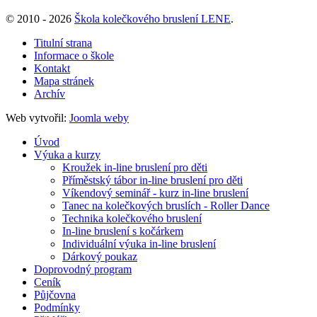
© 2010 - 2026
Škola kolečkového bruslení LENE
.
Titulní strana
Informace o škole
Kontakt
Mapa stránek
Archív
Web vytvořil:
Joomla weby
Úvod
Výuka a kurzy
Kroužek in-line bruslení pro děti
Příměstský tábor in-line bruslení pro děti
Víkendový seminář - kurz in-line bruslení
Tanec na kolečkových bruslích - Roller Dance
Technika kolečkového bruslení
In-line bruslení s kočárkem
Individuální výuka in-line bruslení
Dárkový poukaz
Doprovodný program
Ceník
Půjčovna
Podmínky