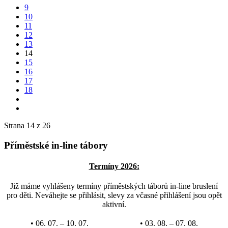
9
10
11
12
13
14
15
16
17
18
Strana 14 z 26
Příměstské in-line tábory
Termíny 2026:
Již máme vyhlášeny termíny příměstských táborů in-line bruslení
pro děti. Neváhejte se přihlásit, slevy za včasné přihlášení jsou opět
aktivní.
• 06. 07. – 10. 07.
• 03. 08. – 07. 08.