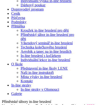
Individuální výuka in-line bruslení
Dárkový poukaz
Doprovodný program
Ceník
Půjčovna
Podmínky
Přihláška
Kroužek in-line bruslení pro děti
Příměstský tábor in-line bruslení pro
děti
Víkendový seminář in-line bruslení
Technika kolečkového bruslení
Aerobik a tanec na in-line bruslích
In-line bruslení s kočárkem
Individuální lekce in-line bruslení
O škole
Představení in-line školy LENE
Naši in-line instruktoři
Místa výuky in-line bruslení
Kontakt
In-line stezky
In-line stezky v Olomouci
Galerie
Příměstské tábory in-line bruslení