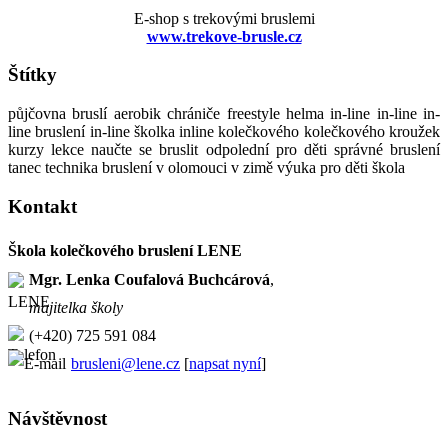
E-shop s trekovými bruslemi
www.trekove-brusle.cz
Štítky
půjčovna bruslí aerobik chrániče freestyle helma in-line in-line in-
line bruslení in-line školka inline kolečkového kolečkového kroužek
kurzy lekce naučte se bruslit odpolední pro děti správné bruslení
tanec technika bruslení v olomouci v zimě výuka pro děti škola
Kontakt
Škola kolečkového bruslení LENE
Mgr. Lenka Coufalová Buchcárová
,
majitelka školy
(+420) 725 591 084
brusleni@lene.cz
[
napsat nyní
]
Návštěvnost