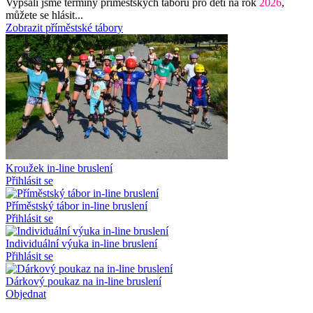
Vypsali jsme termíny příměstských táborů pro děti na rok
2026
,
můžete se hlásit...
Zobrazit příměstské tábory
Kroužek in-line bruslení
Přihlásit se
Příměstský tábor in-line bruslení
Přihlásit se
Individuální výuka in-line bruslení
Přihlásit se
Dárkový poukaz na in-line bruslení
Objednat