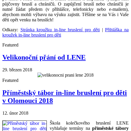
půjčovny bruslí a chráničů. O zapůjčení bruslí nebo chráničů je
nutné žádat předem (v přihlášce, telefonicky nebo e-mailem),
abychom mohli výbavu na výuku zajistit. Těšíme se na Vás i Vaše
děti opět venku na bruslích!
Odkazy:
Stránka kroužku in-line bruslení pro děti
|
Přihláška na
kroužek in-line bruslení pro děti
Featured
Velikonoční přání od LENE
29. březen 2018
Featured
Příměstský tábor in-line bruslení pro děti
v Olomouci 2018
12. únor 2018
Škola kolečkového bruslení LENE
vyhlašuje termíny na
příměstské tábory