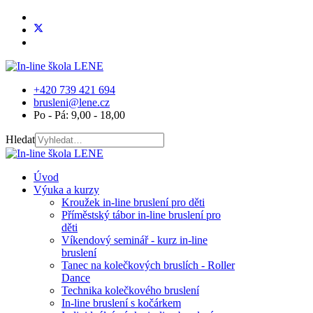
+420 739 421 694
brusleni@lene.cz
Po - Pá: 9,00 - 18,00
Hledat
Úvod
Výuka a kurzy
Kroužek in-line bruslení pro děti
Příměstský tábor in-line bruslení pro
děti
Víkendový seminář - kurz in-line
bruslení
Tanec na kolečkových bruslích - Roller
Dance
Technika kolečkového bruslení
In-line bruslení s kočárkem