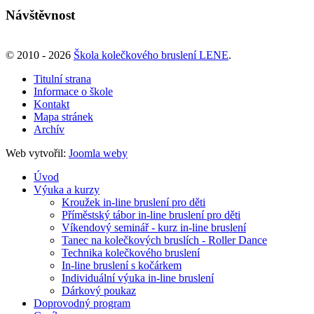
Návštěvnost
© 2010 - 2026
Škola kolečkového bruslení LENE
.
Titulní strana
Informace o škole
Kontakt
Mapa stránek
Archív
Web vytvořil:
Joomla weby
Úvod
Výuka a kurzy
Kroužek in-line bruslení pro děti
Příměstský tábor in-line bruslení pro děti
Víkendový seminář - kurz in-line bruslení
Tanec na kolečkových bruslích - Roller Dance
Technika kolečkového bruslení
In-line bruslení s kočárkem
Individuální výuka in-line bruslení
Dárkový poukaz
Doprovodný program