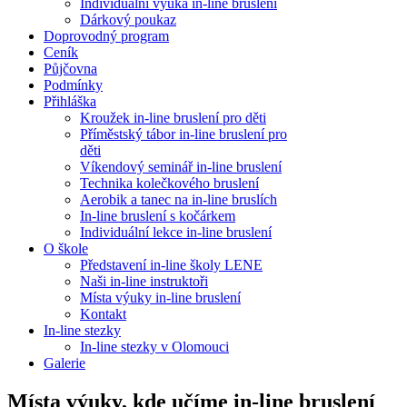
Individuální výuka in-line bruslení
Dárkový poukaz
Doprovodný program
Ceník
Půjčovna
Podmínky
Přihláška
Kroužek in-line bruslení pro děti
Příměstský tábor in-line bruslení pro
děti
Víkendový seminář in-line bruslení
Technika kolečkového bruslení
Aerobik a tanec na in-line bruslích
In-line bruslení s kočárkem
Individuální lekce in-line bruslení
O škole
Představení in-line školy LENE
Naši in-line instruktoři
Místa výuky in-line bruslení
Kontakt
In-line stezky
In-line stezky v Olomouci
Galerie
Místa výuky, kde učíme in-line bruslení