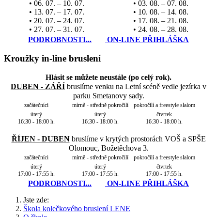
• 06. 07. – 10. 07.
• 03. 08. – 07. 08.
• 13. 07. – 17. 07.
• 10. 08. – 14. 08.
• 20. 07. – 24. 07.
• 17. 08. – 21. 08.
• 27. 07. – 31. 07.
• 24. 08. – 28. 08.
PODROBNOSTI...
ON-LINE PŘIHLÁŠKA
Kroužky in-line bruslení
Hlásit se můžete neustále (po celý rok).
DUBEN - ZÁŘÍ
bruslíme venku na Letní scéně vedle jezírka v
parku Smetanovy sady.
začátečníci
mírně - středně pokročilí
pokročilí a freestyle slalom
úterý
úterý
čtvrtek
16:30 - 18:00 h.
16:30 - 18:00 h.
16:30 - 18:00 h.
ŘÍJEN - DUBEN
bruslíme v krytých prostorách VOŠ a SPŠE
Olomouc, Božetěchova 3.
začátečníci
mírně - středně pokročilí
pokročilí a freestyle slalom
úterý
úterý
čtvrtek
17:00 - 17:55 h.
17:00 - 17:55 h.
17:00 - 17:55 h.
PODROBNOSTI...
ON-LINE PŘIHLÁŠKA
Jste zde:
Škola kolečkového bruslení LENE