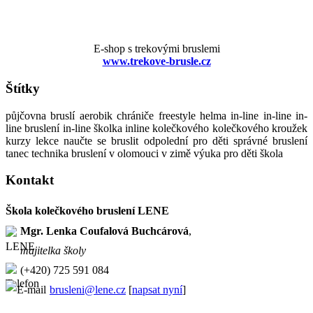
E-shop s trekovými bruslemi
www.trekove-brusle.cz
Štítky
půjčovna bruslí aerobik chrániče freestyle helma in-line in-line in-
line bruslení in-line školka inline kolečkového kolečkového kroužek
kurzy lekce naučte se bruslit odpolední pro děti správné bruslení
tanec technika bruslení v olomouci v zimě výuka pro děti škola
Kontakt
Škola kolečkového bruslení LENE
Mgr. Lenka Coufalová Buchcárová
,
majitelka školy
(+420) 725 591 084
brusleni@lene.cz
[
napsat nyní
]