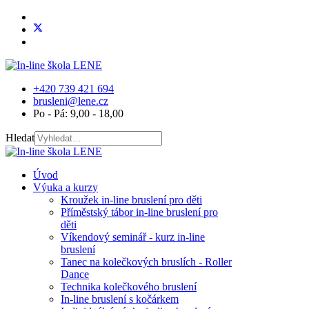
+420 739 421 694
brusleni@lene.cz
Po - Pá: 9,00 - 18,00
Hledat
Úvod
Výuka a kurzy
Kroužek in-line bruslení pro děti
Příměstský tábor in-line bruslení pro
děti
Víkendový seminář - kurz in-line
bruslení
Tanec na kolečkových bruslích - Roller
Dance
Technika kolečkového bruslení
In-line bruslení s kočárkem