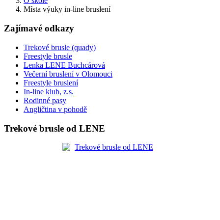
O škole
Místa výuky in-line bruslení
Zajímavé odkazy
Trekové brusle (quady)
Freestyle brusle
Lenka LENE Buchcárová
Večerní bruslení v Olomouci
Freestyle bruslení
In-line klub, z.s.
Rodinné pasy
Angličtina v pohodě
Trekové brusle od LENE