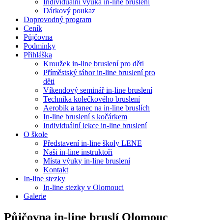
Individuální výuka in-line bruslení
Dárkový poukaz
Doprovodný program
Ceník
Půjčovna
Podmínky
Přihláška
Kroužek in-line bruslení pro děti
Příměstský tábor in-line bruslení pro
děti
Víkendový seminář in-line bruslení
Technika kolečkového bruslení
Aerobik a tanec na in-line bruslích
In-line bruslení s kočárkem
Individuální lekce in-line bruslení
O škole
Představení in-line školy LENE
Naši in-line instruktoři
Místa výuky in-line bruslení
Kontakt
In-line stezky
In-line stezky v Olomouci
Galerie
Půjčovna in-line bruslí Olomouc