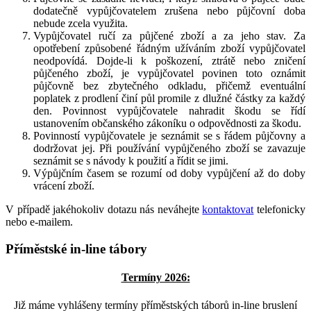
dodatečně vypůjčovatelem zrušena nebo půjčovní doba
nebude zcela využita.
Vypůjčovatel ručí za půjčené zboží a za jeho stav. Za
opotřebení způsobené řádným užíváním zboží vypůjčovatel
neodpovídá. Dojde-li k poškození, ztrátě nebo zničení
půjčeného zboží, je vypůjčovatel povinen toto oznámit
půjčovně bez zbytečného odkladu, přičemž eventuální
poplatek z prodlení činí půl promile z dlužné částky za každý
den. Povinnost vypůjčovatele nahradit škodu se řídí
ustanovením občanského zákoníku o odpovědnosti za škodu.
Povinností vypůjčovatele je seznámit se s řádem půjčovny a
dodržovat jej. Při používání vypůjčeného zboží se zavazuje
seznámit se s návody k použití a řídit se jimi.
Výpůjčním časem se rozumí od doby vypůjčení až do doby
vrácení zboží.
V případě jakéhokoliv dotazu nás neváhejte
kontaktovat
telefonicky
nebo e-mailem.
Příměstské in-line tábory
Termíny 2026:
Již máme vyhlášeny termíny příměstských táborů in-line bruslení