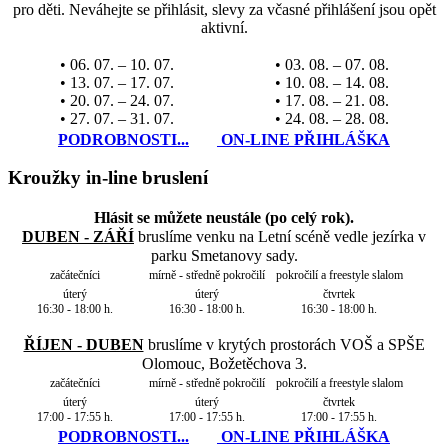
pro děti. Neváhejte se přihlásit, slevy za včasné přihlášení jsou opět
aktivní.
• 06. 07. – 10. 07.
• 03. 08. – 07. 08.
• 13. 07. – 17. 07.
• 10. 08. – 14. 08.
• 20. 07. – 24. 07.
• 17. 08. – 21. 08.
• 27. 07. – 31. 07.
• 24. 08. – 28. 08.
PODROBNOSTI...
ON-LINE PŘIHLÁŠKA
Kroužky in-line bruslení
Hlásit se můžete neustále (po celý rok).
DUBEN - ZÁŘÍ
bruslíme venku na Letní scéně vedle jezírka v
parku Smetanovy sady.
začátečníci
mírně - středně pokročilí
pokročilí a freestyle slalom
úterý
úterý
čtvrtek
16:30 - 18:00 h.
16:30 - 18:00 h.
16:30 - 18:00 h.
ŘÍJEN - DUBEN
bruslíme v krytých prostorách VOŠ a SPŠE
Olomouc, Božetěchova 3.
začátečníci
mírně - středně pokročilí
pokročilí a freestyle slalom
úterý
úterý
čtvrtek
17:00 - 17:55 h.
17:00 - 17:55 h.
17:00 - 17:55 h.
PODROBNOSTI...
ON-LINE PŘIHLÁŠKA