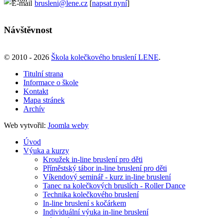
brusleni@lene.cz
[
napsat nyní
]
Návštěvnost
© 2010 - 2026
Škola kolečkového bruslení LENE
.
Titulní strana
Informace o škole
Kontakt
Mapa stránek
Archív
Web vytvořil:
Joomla weby
Úvod
Výuka a kurzy
Kroužek in-line bruslení pro děti
Příměstský tábor in-line bruslení pro děti
Víkendový seminář - kurz in-line bruslení
Tanec na kolečkových bruslích - Roller Dance
Technika kolečkového bruslení
In-line bruslení s kočárkem
Individuální výuka in-line bruslení