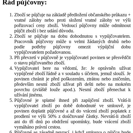
Řád půjčovny:
Zboží se půjčuje na základě předložení občanského průkazu +
vratné zálohy nebo proti složení vratné zálohy ve výši
pořizovací ceny zboží. Vedoucí půjčovny může odmítnout
půjčit zboží i bez udání důvodu.
Zboží se půjčuje na dobu dohodnutou s vypůjčovatelem.
Pracovník půjčovny může u velmi žádaných druhů nebo
podle potřeby půjčovny omezit výpůjční dobu
vypůjčovatelem požadovanou.
Při převzetí v půjčovně je vypůjčovatel povinen se přesvědčit
o stavu půjčovaného zboží.
Vypůjčovatel bere na vědomí, že: Je oprávněn užívat
vypůjčené zboží řádně a v souladu s účelem, jemuž slouží. Je
povinen chránit je před poškozením, ztrátou nebo zničením,
především nesmí zboží užívat při dešti nebo na mokrém
povrchu (zvláště louže apod.). Nesmí zboží přenechat k
užívání jinému.
Půjčovné je splatné ihned při zapůjčení zboží. Vrátí-li
vypůjčovatel zboží po době dohodnuté ve smlouvě, je
povinen doplatit půjčovné a až do vrácení zboží poplatek z
prodlení ve výši 50% z doúčtované částky. Nevrátí-li zboží
ani do tří dnů po obdržení upomínky, bude vrácení zboží
vymáháno právní cestou.
Půjčovné se zásadně nevrací, i když smlouva o půjčce bude