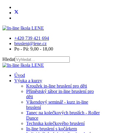
+420 739 421 694
brusleni@lene.cz
Po - Pá: 9,00 - 18,00
Hledat
Úvod
Výuka a kurzy
Kroužek in-line bruslení pro děti
Příměstský tábor in-line bruslení pro
děti
Víkendový seminář - kurz in-line
bruslení
Tanec na kolečkových bruslích - Roller
Dance
Technika kolečkového bruslení
In-line bruslení s kočárkem