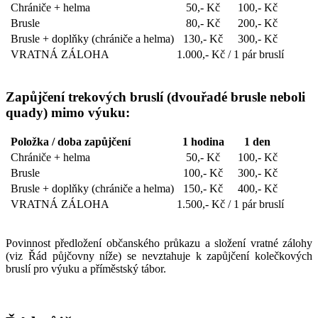
Chrániče + helma
50,- Kč
100,- Kč
Brusle
80,- Kč
200,- Kč
Brusle + doplňky (chrániče a helma)
130,- Kč
300,- Kč
VRATNÁ ZÁLOHA
1.000,- Kč / 1 pár bruslí
Zapůjčení trekových bruslí (dvouřadé brusle neboli
quady) mimo výuku:
Položka / doba zapůjčení
1 hodina
1 den
Chrániče + helma
50,- Kč
100,- Kč
Brusle
100,- Kč
300,- Kč
Brusle + doplňky (chrániče a helma)
150,- Kč
400,- Kč
VRATNÁ ZÁLOHA
1.500,- Kč / 1 pár bruslí
Povinnost předložení občanského průkazu a složení vratné zálohy
(viz Řád půjčovny níže) se nevztahuje k zapůjčení kolečkových
bruslí pro výuku a příměstský tábor.