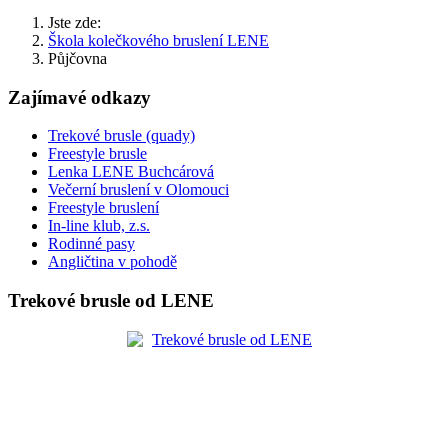
Jste zde:
Škola kolečkového bruslení LENE
Půjčovna
Zajímavé odkazy
Trekové brusle (quady)
Freestyle brusle
Lenka LENE Buchcárová
Večerní bruslení v Olomouci
Freestyle bruslení
In-line klub, z.s.
Rodinné pasy
Angličtina v pohodě
Trekové brusle od LENE