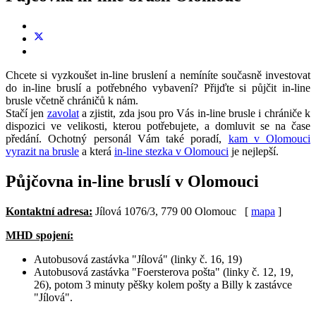
Chcete si vyzkoušet in-line bruslení a nemíníte současně investovat
do in-line bruslí a potřebného vybavení? Přijďte si půjčit in-line
brusle včetně chráničů k nám.
Stačí jen
zavolat
a zjistit, zda jsou pro Vás in-line brusle i chrániče k
dispozici ve velikosti, kterou potřebujete, a domluvit se na čase
předání. Ochotný personál Vám také poradí,
kam v Olomouci
vyrazit na brusle
a která
in-line stezka v Olomouci
je nejlepší.
Půjčovna in-line bruslí v Olomouci
Kontaktní adresa:
Jílová 1076/3, 779 00 Olomouc [
mapa
]
MHD spojení:
Autobusová zastávka "Jílová" (linky č. 16, 19)
Autobusová zastávka "Foersterova pošta" (linky č. 12, 19,
26), potom 3 minuty pěšky kolem pošty a Billy k zastávce
"Jílová".