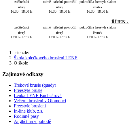
začátečníci
mírně - středně pokročilí
pokročilí a freestyle slalom
úterý
úterý
čtvrtek
16:30 - 18:00 h.
16:30 - 18:00 h.
16:30 - 18:00 h.
ŘÍJEN 
začátečníci
mírně - středně pokročilí
pokročilí a freestyle slalom
úterý
úterý
čtvrtek
17:00 - 17:55 h.
17:00 - 17:55 h.
17:00 - 17:55 h.
Jste zde:
Škola kolečkového bruslení LENE
O škole
Zajímavé odkazy
Trekové brusle (quady)
Freestyle brusle
Lenka LENE Buchcárová
Večerní bruslení v Olomouci
Freestyle bruslení
In-line klub, z.s.
Rodinné pasy
Angličtina v pohodě