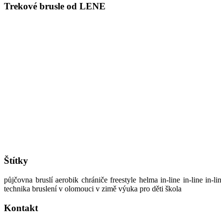
Trekové brusle od LENE
Štítky
půjčovna bruslí aerobik chrániče freestyle helma in-line in-line in-
technika bruslení v olomouci v zimě výuka pro děti škola
Kontakt