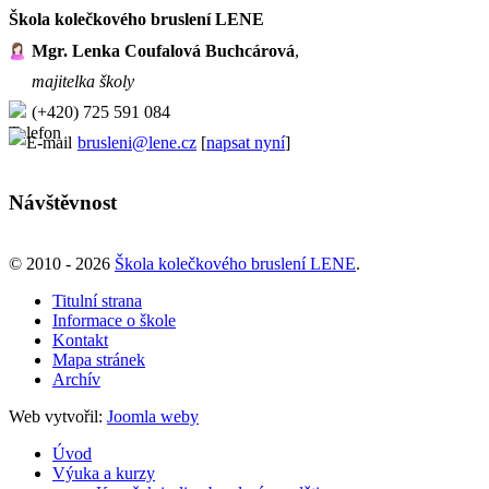
Škola kolečkového bruslení LENE
Mgr. Lenka Coufalová Buchcárová
,
majitelka školy
(+420) 725 591 084
brusleni@lene.cz
[
napsat nyní
]
Návštěvnost
© 2010 - 2026
Škola kolečkového bruslení LENE
.
Titulní strana
Informace o škole
Kontakt
Mapa stránek
Archív
Web vytvořil:
Joomla weby
Úvod
Výuka a kurzy