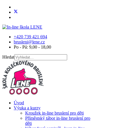
+420 739 421 694
brusleni@lene.cz
Po - Pá: 9,00 - 18,00
Hledat
Úvod
Výuka a kurzy
Kroužek in-line bruslení pro děti
Příměstský tábor in-line bruslení pro
děti