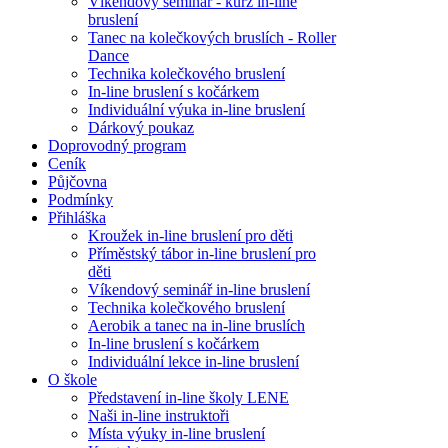
Víkendový seminář - kurz in-line
bruslení
Tanec na kolečkových bruslích - Roller
Dance
Technika kolečkového bruslení
In-line bruslení s kočárkem
Individuální výuka in-line bruslení
Dárkový poukaz
Doprovodný program
Ceník
Půjčovna
Podmínky
Přihláška
Kroužek in-line bruslení pro děti
Příměstský tábor in-line bruslení pro
děti
Víkendový seminář in-line bruslení
Technika kolečkového bruslení
Aerobik a tanec na in-line bruslích
In-line bruslení s kočárkem
Individuální lekce in-line bruslení
O škole
Představení in-line školy LENE
Naši in-line instruktoři
Místa výuky in-line bruslení