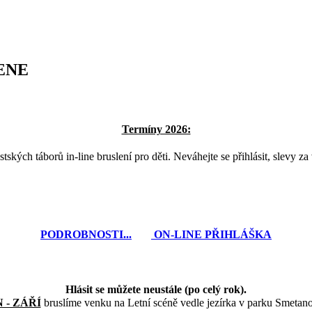
LENE
Termíny 2026:
kých táborů in-line bruslení pro děti. Neváhejte se přihlásit, slevy za 
PODROBNOSTI...
ON-LINE PŘIHLÁŠKA
Hlásit se můžete neustále (po celý rok).
 - ZÁŘÍ
bruslíme venku na Letní scéně vedle jezírka v parku Smetan