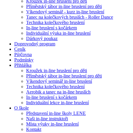
Kroužek in-line bruslení pro děti
Příměstský tábor in-line bruslení pro děti
Víkendový seminář - kurz in-line bruslení
Tanec na kolečkových bruslích - Roller Dance
Technika kolečkového bruslení
In-line bruslení s kočárkem
Individuální výuka in-line bruslení
Dárkový poukaz
Doprovodný program
Ceník
Půjčovna
Podmínky
Přihláška
Kroužek in-line bruslení pro děti
Příměstský tábor in-line bruslení pro děti
Víkendový seminář in-line bruslení
Technika kolečkového bruslení
Aerobik a tanec na in-line bruslích
In-line bruslení s kočárkem
Individuální lekce in-line bruslení
O škole
Představení in-line školy LENE
Naši in-line instruktoři
Místa výuky in-line bruslení
Kontakt