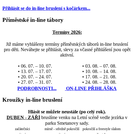
Přihlásit se do in-line bruslení s kočárkem...
Příměstské in-line tábory
Termíny 2026:
Již máme vyhlášeny termíny příměstských táborů in-line bruslení
pro děti. Neváhejte se přihlásit, slevy za včasné přihlášení jsou opět
aktivní.
• 06. 07. – 10. 07.
• 03. 08. – 07. 08.
• 13. 07. – 17. 07.
• 10. 08. – 14. 08.
• 20. 07. – 24. 07.
• 17. 08. – 21. 08.
• 27. 07. – 31. 07.
• 24. 08. – 28. 08.
PODROBNOSTI...
ON-LINE PŘIHLÁŠKA
Kroužky in-line bruslení
Hlásit se můžete neustále (po celý rok).
DUBEN - ZÁŘÍ
bruslíme venku na Letní scéně vedle jezírka v
parku Smetanovy sady.
začátečníci
mírně - středně pokročilí
pokročilí a freestyle slalom