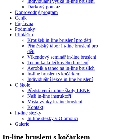
Individuální výuka in-line bruslení
Dárkový poukaz
Doprovodný program
Ceník
Půjčovna
Podmínky
Přihláška
Kroužek in-line bruslení pro děti
Příměstský tábor in-line bruslení pro
děti
Víkendový seminář in-line bruslení
Technika kolečkového bruslení
Aerobik a tanec na in-line bruslích
In-line bruslení s kočárkem
Individuální lekce in-line bruslení
O škole
Představení in-line školy LENE
Naši in-line instruktoři
Místa výuky in-line bruslení
Kontakt
In-line stezky
In-line stezky v Olomouci
Galerie
In-line bruslení s kočárkem