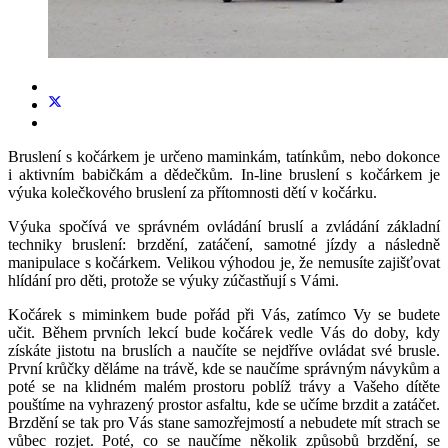
Bruslení s kočárkem je určeno maminkám, tatínkům, nebo dokonce
i aktivním babičkám a dědečkům. In-line bruslení s kočárkem je
výuka kolečkového bruslení za přítomnosti dětí v kočárku.
Výuka spočívá ve správném ovládání bruslí a zvládání základní
techniky bruslení: brzdění, zatáčení, samotné jízdy a následně
manipulace s kočárkem. Velikou výhodou je, že nemusíte zajišťovat
hlídání pro děti, protože se výuky zúčastňují s Vámi.
Kočárek s miminkem bude pořád při Vás, zatímco Vy se budete
učit. Během prvních lekcí bude kočárek vedle Vás do doby, kdy
získáte jistotu na bruslích a naučíte se nejdříve ovládat své brusle.
První krůčky děláme na trávě, kde se naučíme správným návykům a
poté se na klidném malém prostoru poblíž trávy a Vašeho dítěte
pouštíme na vyhrazený prostor asfaltu, kde se učíme brzdit a zatáčet.
Brzdění se tak pro Vás stane samozřejmostí a nebudete mít strach se
vůbec rozjet. Poté, co se naučíme několik způsobů brzdění, se