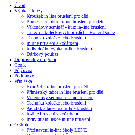
Úvod
Výuka a kurzy
Kroužek in-line bruslení pro děti
Příměstský tábor in-line bruslení pro děti
Víkendový seminář - kurz in-line bruslení
Tanec na kolečkových bruslích - Roller Dance
Technika kolečkového bruslení
In-line bruslení s kočárkem
Individuální výuka in-line bruslení
Dárkový poukaz
Doprovodný program
Ceník
Půjčovna
Podmínky
Přihláška
Kroužek in-line bruslení pro děti
Příměstský tábor in-line bruslení pro děti
Víkendový seminář in-line bruslení
Technika kolečkového bruslení
Aerobik a tanec na in-line bruslích
In-line bruslení s kočárkem
Individuální lekce in-line bruslení
O škole
Představení in-line školy LENE