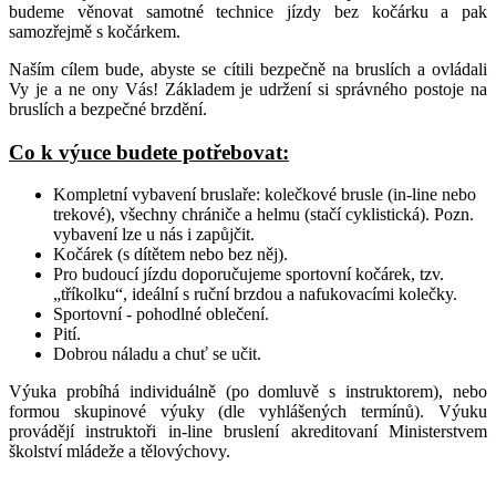
budeme věnovat samotné technice jízdy bez kočárku a pak
samozřejmě s kočárkem.
Naším cílem bude, abyste se cítili bezpečně na bruslích a ovládali
Vy je a ne ony Vás! Základem je udržení si správného postoje na
bruslích a bezpečné brzdění.
Co k výuce budete potřebovat:
Kompletní vybavení bruslaře: kolečkové brusle (in-line nebo
trekové), všechny chrániče a helmu (stačí cyklistická). Pozn.
vybavení lze u nás i zapůjčit.
Kočárek (s dítětem nebo bez něj).
Pro budoucí jízdu doporučujeme sportovní kočárek, tzv.
„tříkolku“, ideální s ruční brzdou a nafukovacími kolečky.
Sportovní - pohodlné oblečení.
Pití.
Dobrou náladu a chuť se učit.
Výuka probíhá individuálně (po domluvě s instruktorem), nebo
formou skupinové výuky (dle vyhlášených termínů). Výuku
provádějí instruktoři in-line bruslení akreditovaní Ministerstvem
školství mládeže a tělovýchovy.