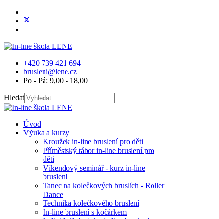
+420 739 421 694
brusleni@lene.cz
Po - Pá: 9,00 - 18,00
Hledat
Úvod
Výuka a kurzy
Kroužek in-line bruslení pro děti
Příměstský tábor in-line bruslení pro
děti
Víkendový seminář - kurz in-line
bruslení
Tanec na kolečkových bruslích - Roller
Dance
Technika kolečkového bruslení
In-line bruslení s kočárkem