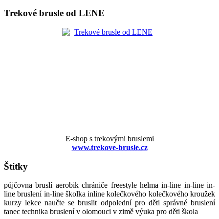
Trekové brusle od LENE
E-shop s trekovými bruslemi
www.trekove-brusle.cz
Štítky
půjčovna bruslí aerobik chrániče freestyle helma in-line in-line in-
line bruslení in-line školka inline kolečkového kolečkového kroužek
kurzy lekce naučte se bruslit odpolední pro děti správné bruslení
tanec technika bruslení v olomouci v zimě výuka pro děti škola