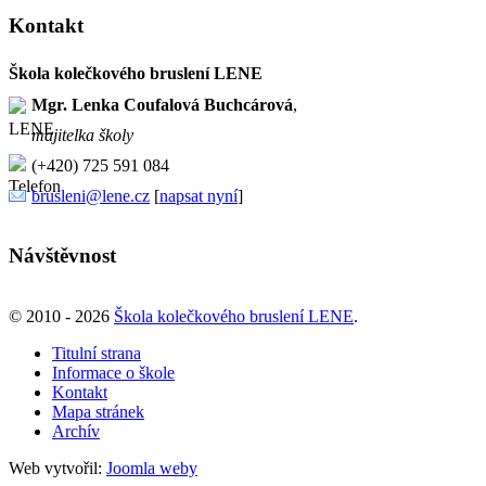
Kontakt
Škola kolečkového bruslení LENE
Mgr. Lenka Coufalová Buchcárová
,
majitelka školy
(+420) 725 591 084
brusleni@lene.cz
[
napsat nyní
]
Návštěvnost
© 2010 - 2026
Škola kolečkového bruslení LENE
.
Titulní strana
Informace o škole
Kontakt
Mapa stránek
Archív
Web vytvořil:
Joomla weby