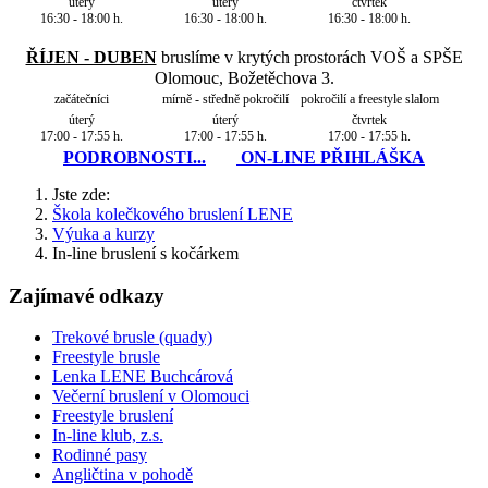
úterý
úterý
čtvrtek
16:30 - 18:00 h.
16:30 - 18:00 h.
16:30 - 18:00 h.
ŘÍJEN - DUBEN
bruslíme v krytých prostorách VOŠ a SPŠE
Olomouc, Božetěchova 3.
začátečníci
mírně - středně pokročilí
pokročilí a freestyle slalom
úterý
úterý
čtvrtek
17:00 - 17:55 h.
17:00 - 17:55 h.
17:00 - 17:55 h.
PODROBNOSTI...
ON-LINE PŘIHLÁŠKA
Jste zde:
Škola kolečkového bruslení LENE
Výuka a kurzy
In-line bruslení s kočárkem
Zajímavé odkazy
Trekové brusle (quady)
Freestyle brusle
Lenka LENE Buchcárová
Večerní bruslení v Olomouci
Freestyle bruslení
In-line klub, z.s.
Rodinné pasy
Angličtina v pohodě