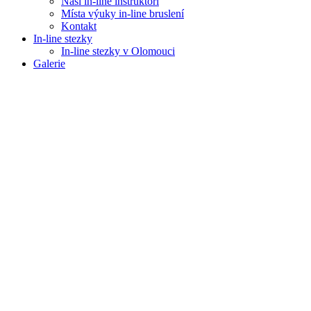
Naši in-line instruktoři
Místa výuky in-line bruslení
Kontakt
In-line stezky
In-line stezky v Olomouci
Galerie