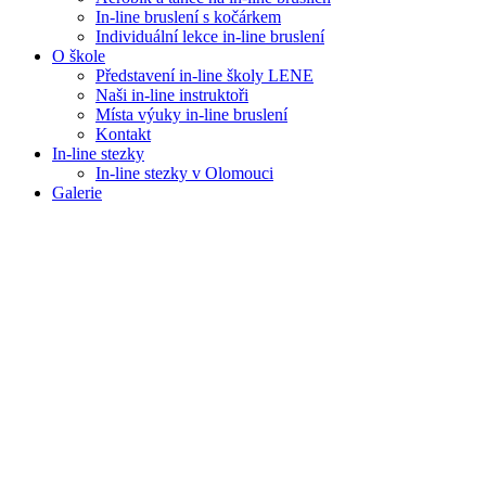
In-line bruslení s kočárkem
Individuální lekce in-line bruslení
O škole
Představení in-line školy LENE
Naši in-line instruktoři
Místa výuky in-line bruslení
Kontakt
In-line stezky
In-line stezky v Olomouci
Galerie