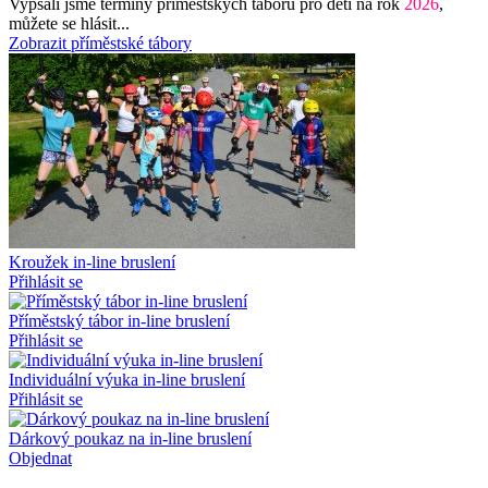
Vypsali jsme termíny příměstských táborů pro děti na rok
2026
,
můžete se hlásit...
Zobrazit příměstské tábory
Kroužek in-line bruslení
Přihlásit se
Příměstský tábor in-line bruslení
Přihlásit se
Individuální výuka in-line bruslení
Přihlásit se
Dárkový poukaz na in-line bruslení
Objednat