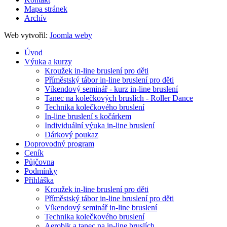
Mapa stránek
Archív
Web vytvořil:
Joomla weby
Úvod
Výuka a kurzy
Kroužek in-line bruslení pro děti
Příměstský tábor in-line bruslení pro děti
Víkendový seminář - kurz in-line bruslení
Tanec na kolečkových bruslích - Roller Dance
Technika kolečkového bruslení
In-line bruslení s kočárkem
Individuální výuka in-line bruslení
Dárkový poukaz
Doprovodný program
Ceník
Půjčovna
Podmínky
Přihláška
Kroužek in-line bruslení pro děti
Příměstský tábor in-line bruslení pro děti
Víkendový seminář in-line bruslení
Technika kolečkového bruslení
Aerobik a tanec na in-line bruslích