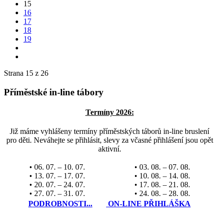
15
16
17
18
19
Strana 15 z 26
Příměstské in-line tábory
Termíny 2026:
Již máme vyhlášeny termíny příměstských táborů in-line bruslení
pro děti. Neváhejte se přihlásit, slevy za včasné přihlášení jsou opět
aktivní.
• 06. 07. – 10. 07.
• 03. 08. – 07. 08.
• 13. 07. – 17. 07.
• 10. 08. – 14. 08.
• 20. 07. – 24. 07.
• 17. 08. – 21. 08.
• 27. 07. – 31. 07.
• 24. 08. – 28. 08.
PODROBNOSTI...
ON-LINE PŘIHLÁŠKA