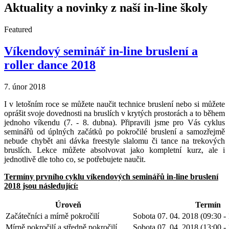
Aktuality a novinky z naší in-line školy
Featured
Víkendový seminář in-line bruslení a
roller dance 2018
7. únor 2018
I v letošním roce se můžete naučit technice bruslení nebo si můžete
oprášit svoje dovednosti na bruslích v krytých prostorách a to během
jednoho víkendu (7. - 8. dubna). Připravili jsme pro Vás cyklus
seminářů od úplných začátků po pokročilé bruslení a samozřejmě
nebude chybět ani dávka freestyle slalomu či tance na trekových
bruslích. Lekce můžete absolvovat jako kompletní kurz, ale i
jednotlivě dle toho co, se potřebujete naučit.
Termíny prvního cyklu víkendových seminářů in-line bruslení
2018 jsou následující:
Úroveň
Termín
Začátečníci a mírně pokročilí
Sobota 07. 04. 2018 (09:30 - 
Mírně pokročilí a středně pokročilí
Sobota 07. 04. 2018 (13:00 - 