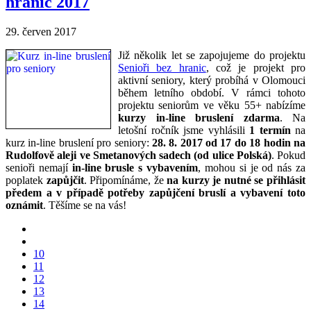
hranic 2017
29. červen 2017
Již několik let se zapojujeme do projektu
Senioři bez hranic
, což je projekt pro
aktivní seniory, který probíhá v Olomouci
během letního období. V rámci tohoto
projektu seniorům ve věku 55+ nabízíme
kurzy in-line bruslení zdarma
. Na
letošní ročník jsme vyhlásili
1 termín
na
kurz in-line bruslení pro seniory:
28. 8. 2017 od 17 do 18 hodin na
Rudolfově aleji ve Smetanových sadech (od ulice Polská)
. Pokud
senioři nemají
in-line brusle s vybavením
, mohou si je od nás za
poplatek
zapůjčit
. Připomínáme, že
na kurzy je nutné se přihlásit
předem a v případě potřeby zapůjčení bruslí a vybavení toto
oznámit
. Těšíme se na vás!
10
11
12
13
14