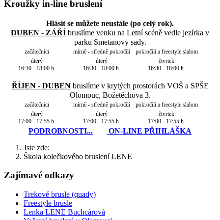
Kroužky in-line bruslení
Hlásit se můžete neustále (po celý rok).
DUBEN - ZÁŘÍ
bruslíme venku na Letní scéně vedle jezírka v
parku Smetanovy sady.
začátečníci
mírně - středně pokročilí
pokročilí a freestyle slalom
úterý
úterý
čtvrtek
16:30 - 18:00 h.
16:30 - 18:00 h.
16:30 - 18:00 h.
ŘÍJEN - DUBEN
bruslíme v krytých prostorách VOŠ a SPŠE
Olomouc, Božetěchova 3.
začátečníci
mírně - středně pokročilí
pokročilí a freestyle slalom
úterý
úterý
čtvrtek
17:00 - 17:55 h.
17:00 - 17:55 h.
17:00 - 17:55 h.
PODROBNOSTI...
ON-LINE PŘIHLÁŠKA
Jste zde:
Škola kolečkového bruslení LENE
Zajímavé odkazy
Trekové brusle (quady)
Freestyle brusle
Lenka LENE Buchcárová