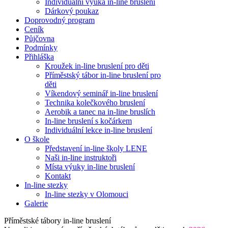
Individuální výuka in-line bruslení
Dárkový poukaz
Doprovodný program
Ceník
Půjčovna
Podmínky
Přihláška
Kroužek in-line bruslení pro děti
Příměstský tábor in-line bruslení pro
děti
Víkendový seminář in-line bruslení
Technika kolečkového bruslení
Aerobik a tanec na in-line bruslích
In-line bruslení s kočárkem
Individuální lekce in-line bruslení
O škole
Představení in-line školy LENE
Naši in-line instruktoři
Místa výuky in-line bruslení
Kontakt
In-line stezky
In-line stezky v Olomouci
Galerie
Příměstské tábory in-line bruslení