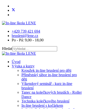
+420 739 421 694
brusleni@lene.cz
Po - Pá: 9,00 - 18,00
Hledat
Úvod
Výuka a kurzy
Kroužek in-line bruslení pro děti
Příměstský tábor in-line bruslení pro
děti
Víkendový seminář - kurz in-line
bruslení
Tanec na kolečkových bruslích - Roller
Dance
Technika kolečkového bruslení
In-line bruslení s kočárkem