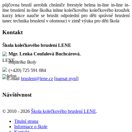
půjčovna bruslí aerobik chrániče freestyle helma in-line in-line in-
line bruslení in-line školka inline kolečkového kolečkového kroužek
kurzy lekce naučte se bruslit odpolední pro děti správné bruslení
tanec technika bruslení v olomouci v zimě výuka pro děti škola
Kontakt
Škola kolečkového bruslení LENE
Mgr. Lenka Coufalová Buchcárová
,
majitelka školy
(+420) 725 591 084
brusleni@lene.cz
[
napsat nyní
]
Návštěvnost
© 2010 - 2026
Škola kolečkového bruslení LENE
.
Titulní strana
Informace o škole
Kontakt