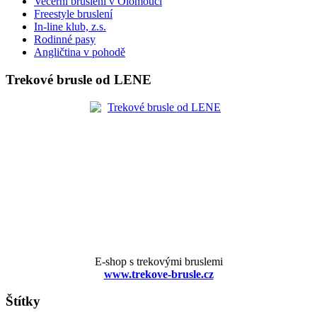
Večerní bruslení v Olomouci
Freestyle bruslení
In-line klub, z.s.
Rodinné pasy
Angličtina v pohodě
Trekové brusle od LENE
E-shop s trekovými bruslemi
www.trekove-brusle.cz
Štítky