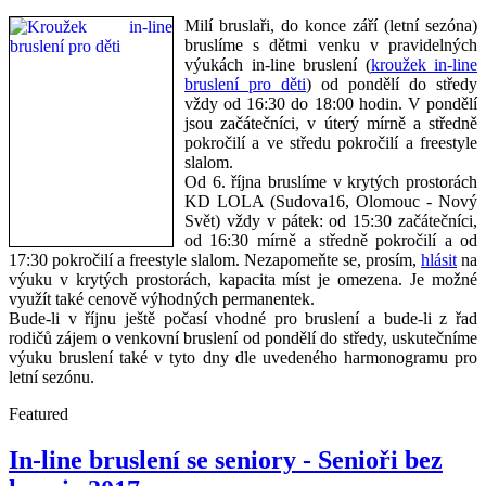
Milí bruslaři, do konce září (letní sezóna)
bruslíme s dětmi venku v pravidelných
výukách in-line bruslení (
kroužek in-line
bruslení pro děti
) od pondělí do středy
vždy od 16:30 do 18:00 hodin. V pondělí
jsou začátečníci, v úterý mírně a středně
pokročilí a ve středu pokročilí a freestyle
slalom.
Od 6. října bruslíme v krytých prostorách
KD LOLA (Sudova16, Olomouc - Nový
Svět) vždy v pátek: od 15:30 začátečníci,
od 16:30 mírně a středně pokročilí a od
17:30 pokročilí a freestyle slalom. Nezapomeňte se, prosím,
hlásit
na
výuku v krytých prostorách, kapacita míst je omezena. Je možné
využít také cenově výhodných permanentek.
Bude-li v říjnu ještě počasí vhodné pro bruslení a bude-li z řad
rodičů zájem o venkovní bruslení od pondělí do středy, uskutečníme
výuku bruslení také v tyto dny dle uvedeného harmonogramu pro
letní sezónu.
Featured
In-line bruslení se seniory - Senioři bez