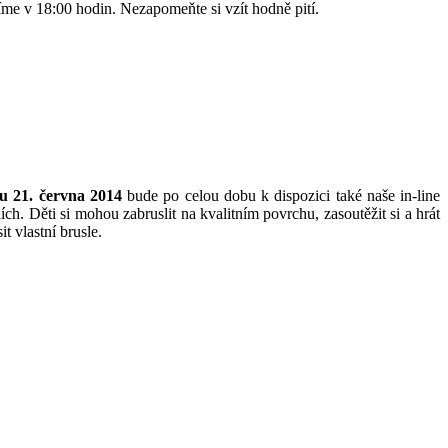
číme v 18:00 hodin. Nezapomeňte si vzít hodně pití.
tu 21. června 2014
bude po celou dobu k dispozici také naše in-line
ch. Děti si mohou zabruslit na kvalitním povrchu, zasoutěžit si a hrát
t vlastní brusle.