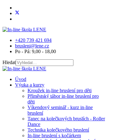
+420 739 421 694
brusleni@lene.cz
Po - Pá: 9,00 - 18,00
Hledat
Úvod
Výuka a kurzy
Kroužek in-line bruslení pro děti
Příměstský tábor in-line bruslení pro
děti
Víkendový seminář - kurz in-line
bruslení
Tanec na kolečkových bruslích - Roller
Dance
Technika kolečkového bruslení
In-line bruslení s kočárkem