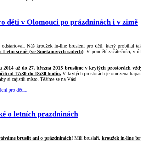
ro děti v Olomouci po prázdninách i v zimě
odstartoval. Náš kroužek in-line bruslení pro děti, který probíhal t
a Letní scéně (ve Smetanových sadech)
. V pondělí začátečníci, v ú
 2014 až do 27. března 2015 bruslíme v krytých prostorách vždy 
čilí od 17:30 do 18:30 hodin.
V krytých prostorách je omezena kapaci
aby si zajistili místo. Těšíme se na Vás!
ní pro děti...
ké o letních prazdninách
táváme bruslit ani o prázdninách
! Milí bruslaři,
kroužek in-line br