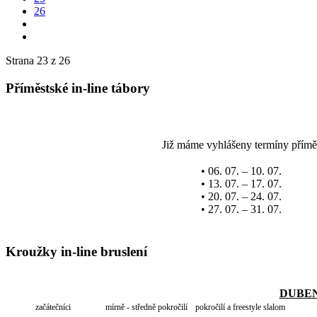
26
Strana 23 z 26
Příměstské in-line tábory
Již máme vyhlášeny termíny příměsts
• 06. 07. – 10. 07.
• 13. 07. – 17. 07.
• 20. 07. – 24. 07.
• 27. 07. – 31. 07.
Kroužky in-line bruslení
DUBEN
začátečníci
mírně - středně pokročilí
pokročilí a freestyle slalom