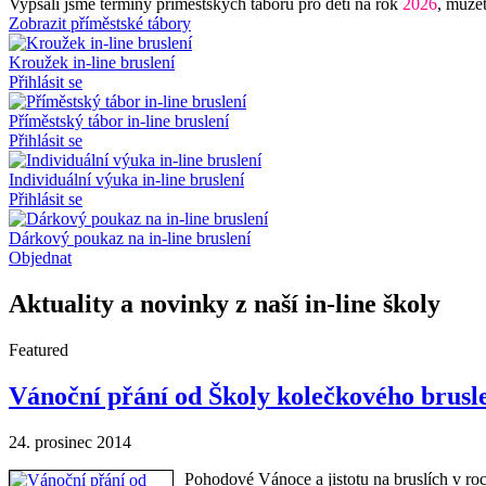
Vypsali jsme termíny příměstských táborů pro děti na rok
2026
, můžet
Zobrazit příměstské tábory
Kroužek in-line bruslení
Přihlásit se
Příměstský tábor in-line bruslení
Přihlásit se
Individuální výuka in-line bruslení
Přihlásit se
Dárkový poukaz na in-line bruslení
Objednat
Aktuality a novinky z naší in-line školy
Featured
Vánoční přání od Školy kolečkového brus
24. prosinec 2014
Pohodové Vánoce a jistotu na bruslích v r