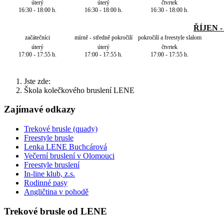
úterý
úterý
čtvrtek
16:30 - 18:00 h.
16:30 - 18:00 h.
16:30 - 18:00 h.
ŘÍJEN 
začátečníci
mírně - středně pokročilí
pokročilí a freestyle slalom
úterý
úterý
čtvrtek
17:00 - 17:55 h.
17:00 - 17:55 h.
17:00 - 17:55 h.
Jste zde:
Škola kolečkového bruslení LENE
Zajímavé odkazy
Trekové brusle (quady)
Freestyle brusle
Lenka LENE Buchcárová
Večerní bruslení v Olomouci
Freestyle bruslení
In-line klub, z.s.
Rodinné pasy
Angličtina v pohodě
Trekové brusle od LENE