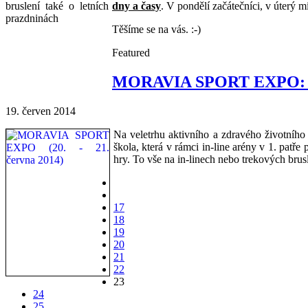
dny a časy
. V pondělí začátečníci, v úterý 
Těšíme se na vás. :-)
Featured
MORAVIA SPORT EXPO: Dop
19. červen 2014
Na veletrhu aktivního a zdravého život
škola, která v rámci in-line arény v 1. patř
hry. To vše na in-linech nebo trekových brusl
17
18
19
20
21
22
23
24
25