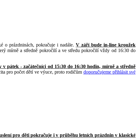
aké o prázdninách, pokračuje i nadále.
V září bude in-line kroužek
terý mírně a středně pokročilí a ve středu pokročilí vždy od 16:30 do
v pátek - začátečníci od 15:30 do 16:30 hodin, mírně a středně
ta pro počet dětí ve výuce, proto rodičům
doporučujeme přihlásit své
uslení pro děti pokračuje i v průběhu letních prázdnin v klasické