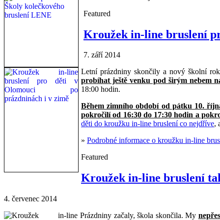
Featured
Kroužek in-line bruslení p
7. září 2014
Letní prázdniny skončily a nový školní rok 
probíhat ještě venku pod širým nebem n
18:00 hodin.
Během zimního období od pátku 10. října
pokročilí od 16:30 do 17:30 hodin a pokro
děti do kroužku in-line bruslení co nejdříve
, 
»
Podrobné informace o kroužku in-line brusle
Featured
Kroužek in-line bruslení ta
4. červenec 2014
Prázdniny začaly, škola skončila. My
nepřes