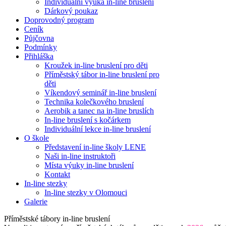
Individuální výuka in-line bruslení
Dárkový poukaz
Doprovodný program
Ceník
Půjčovna
Podmínky
Přihláška
Kroužek in-line bruslení pro děti
Příměstský tábor in-line bruslení pro
děti
Víkendový seminář in-line bruslení
Technika kolečkového bruslení
Aerobik a tanec na in-line bruslích
In-line bruslení s kočárkem
Individuální lekce in-line bruslení
O škole
Představení in-line školy LENE
Naši in-line instruktoři
Místa výuky in-line bruslení
Kontakt
In-line stezky
In-line stezky v Olomouci
Galerie
Příměstské tábory in-line bruslení