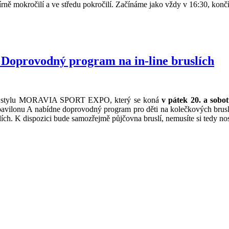
mírně mokročilí a ve středu pokročilí. Začínáme jako vždy v 16:30, kon
rovodný program na in-line bruslích
ního stylu MORAVIA SPORT EXPO, který se koná
v pátek 20. a sobo
e pavilonu A nabídne doprovodný program pro děti na kolečkových bruslí
ích. K dispozici bude samozřejmě půjčovna bruslí, nemusíte si tedy nosi