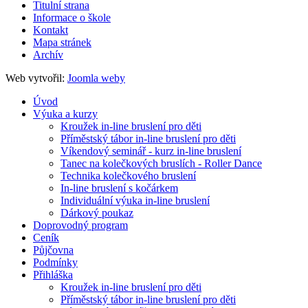
Titulní strana
Informace o škole
Kontakt
Mapa stránek
Archív
Web vytvořil:
Joomla weby
Úvod
Výuka a kurzy
Kroužek in-line bruslení pro děti
Příměstský tábor in-line bruslení pro děti
Víkendový seminář - kurz in-line bruslení
Tanec na kolečkových bruslích - Roller Dance
Technika kolečkového bruslení
In-line bruslení s kočárkem
Individuální výuka in-line bruslení
Dárkový poukaz
Doprovodný program
Ceník
Půjčovna
Podmínky
Přihláška
Kroužek in-line bruslení pro děti
Příměstský tábor in-line bruslení pro děti