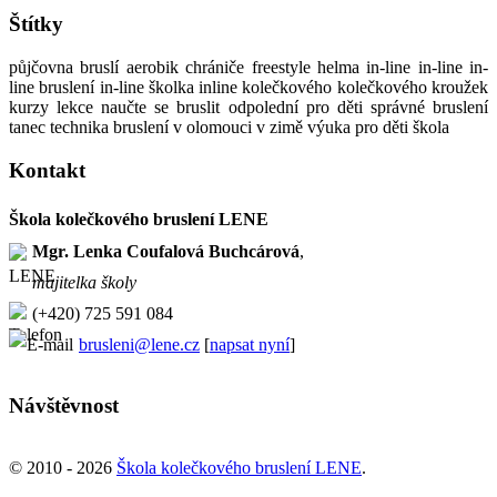
Štítky
půjčovna bruslí aerobik chrániče freestyle helma in-line in-line in-
line bruslení in-line školka inline kolečkového kolečkového kroužek
kurzy lekce naučte se bruslit odpolední pro děti správné bruslení
tanec technika bruslení v olomouci v zimě výuka pro děti škola
Kontakt
Škola kolečkového bruslení LENE
Mgr. Lenka Coufalová Buchcárová
,
majitelka školy
(+420) 725 591 084
brusleni@lene.cz
[
napsat nyní
]
Návštěvnost
© 2010 - 2026
Škola kolečkového bruslení LENE
.