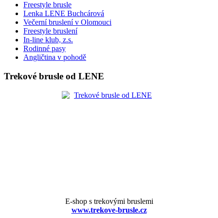
Freestyle brusle
Lenka LENE Buchcárová
Večerní bruslení v Olomouci
Freestyle bruslení
In-line klub, z.s.
Rodinné pasy
Angličtina v pohodě
Trekové brusle od LENE
E-shop s trekovými bruslemi
www.trekove-brusle.cz