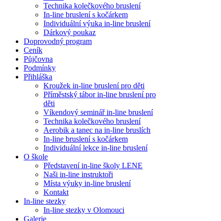
Technika kolečkového bruslení
In-line bruslení s kočárkem
Individuální výuka in-line bruslení
Dárkový poukaz
Doprovodný program
Ceník
Půjčovna
Podmínky
Přihláška
Kroužek in-line bruslení pro děti
Příměstský tábor in-line bruslení pro
děti
Víkendový seminář in-line bruslení
Technika kolečkového bruslení
Aerobik a tanec na in-line bruslích
In-line bruslení s kočárkem
Individuální lekce in-line bruslení
O škole
Představení in-line školy LENE
Naši in-line instruktoři
Místa výuky in-line bruslení
Kontakt
In-line stezky
In-line stezky v Olomouci
Galerie