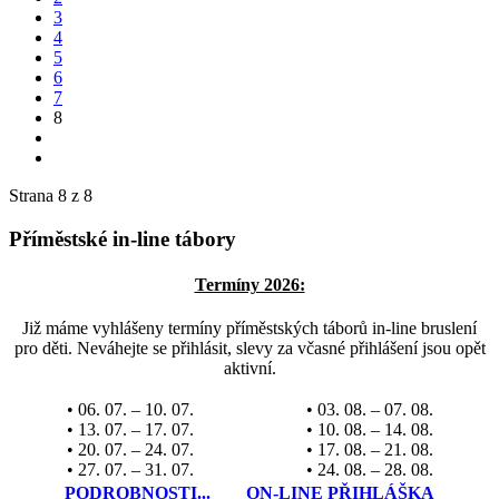
3
4
5
6
7
8
Strana 8 z 8
Příměstské in-line tábory
Termíny 2026:
Již máme vyhlášeny termíny příměstských táborů in-line bruslení
pro děti. Neváhejte se přihlásit, slevy za včasné přihlášení jsou opět
aktivní.
• 06. 07. – 10. 07.
• 03. 08. – 07. 08.
• 13. 07. – 17. 07.
• 10. 08. – 14. 08.
• 20. 07. – 24. 07.
• 17. 08. – 21. 08.
• 27. 07. – 31. 07.
• 24. 08. – 28. 08.
PODROBNOSTI...
ON-LINE PŘIHLÁŠKA