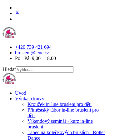
+420 739 421 694
brusleni@lene.cz
Po - Pá: 9,00 - 18,00
Hledat
Úvod
Výuka a kurzy
Kroužek in-line bruslení pro děti
Příměstský tábor in-line bruslení pro
děti
Víkendový seminář - kurz in-line
bruslení
Tanec na kolečkových bruslích - Roller
Dance