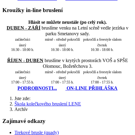
Kroužky in-line bruslení
Hlásit se můžete neustále (po celý rok).
DUBEN - ZÁŘÍ
bruslíme venku na Letní scéně vedle jezírka v
parku Smetanovy sady.
začátečníci
mírně - středně pokročilí
pokročilí a freestyle slalom
úterý
úterý
čtvrtek
16:30 - 18:00 h.
16:30 - 18:00 h.
16:30 - 18:00 h.
ŘÍJEN - DUBEN
bruslíme v krytých prostorách VOŠ a SPŠE
Olomouc, Božetěchova 3.
začátečníci
mírně - středně pokročilí
pokročilí a freestyle slalom
úterý
úterý
čtvrtek
17:00 - 17:55 h.
17:00 - 17:55 h.
17:00 - 17:55 h.
PODROBNOSTI...
ON-LINE PŘIHLÁŠKA
Jste zde:
Škola kolečkového bruslení LENE
Archív
Zajímavé odkazy
Trekové brusle (quady)