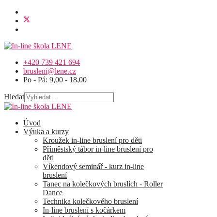
+420 739 421 694
brusleni@lene.cz
Po - Pá: 9,00 - 18,00
Hledat
Úvod
Výuka a kurzy
Kroužek in-line bruslení pro děti
Příměstský tábor in-line bruslení pro
děti
Víkendový seminář - kurz in-line
bruslení
Tanec na kolečkových bruslích - Roller
Dance
Technika kolečkového bruslení
In-line bruslení s kočárkem