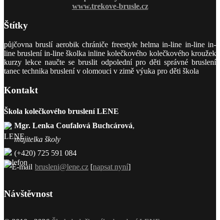
www.trekove-brusle.cz
Štítky
půjčovna bruslí aerobik chrániče freestyle helma in-line in-line in-
line bruslení in-line školka inline kolečkového kolečkového kroužek
kurzy lekce naučte se bruslit odpolední pro děti správné bruslení
tanec technika bruslení v olomouci v zimě výuka pro děti škola
Kontakt
Škola kolečkového bruslení LENE
Mgr. Lenka Coufalová Buchcárová
,
majitelka školy
(+420) 725 591 084
brusleni@lene.cz
[
napsat nyní
]
Návštěvnost