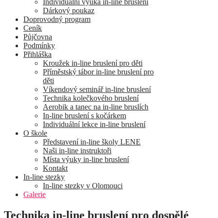
Individuální výuka in-line bruslení
Dárkový poukaz
Doprovodný program
Ceník
Půjčovna
Podmínky
Přihláška
Kroužek in-line bruslení pro děti
Příměstský tábor in-line bruslení pro
děti
Víkendový seminář in-line bruslení
Technika kolečkového bruslení
Aerobik a tanec na in-line bruslích
In-line bruslení s kočárkem
Individuální lekce in-line bruslení
O škole
Představení in-line školy LENE
Naši in-line instruktoři
Místa výuky in-line bruslení
Kontakt
In-line stezky
In-line stezky v Olomouci
Galerie
Technika in-line bruslení pro dospělé