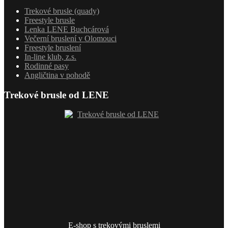
Trekové brusle (quady)
Freestyle brusle
Lenka LENE Buchcárová
Večerní bruslení v Olomouci
Freestyle bruslení
In-line klub, z.s.
Rodinné pasy
Angličtina v pohodě
Trekové brusle od LENE
E-shop s trekovými bruslemi