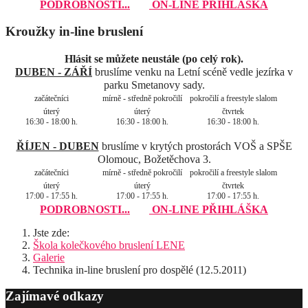
PODROBNOSTI...
ON-LINE PŘIHLÁŠKA
Kroužky in-line bruslení
Hlásit se můžete neustále (po celý rok).
DUBEN - ZÁŘÍ
bruslíme venku na Letní scéně vedle jezírka v
parku Smetanovy sady.
začátečníci
mírně - středně pokročilí
pokročilí a freestyle slalom
úterý
úterý
čtvrtek
16:30 - 18:00 h.
16:30 - 18:00 h.
16:30 - 18:00 h.
ŘÍJEN - DUBEN
bruslíme v krytých prostorách VOŠ a SPŠE
Olomouc, Božetěchova 3.
začátečníci
mírně - středně pokročilí
pokročilí a freestyle slalom
úterý
úterý
čtvrtek
17:00 - 17:55 h.
17:00 - 17:55 h.
17:00 - 17:55 h.
PODROBNOSTI...
ON-LINE PŘIHLÁŠKA
Jste zde:
Škola kolečkového bruslení LENE
Galerie
Technika in-line bruslení pro dospělé (12.5.2011)
Zajímavé odkazy