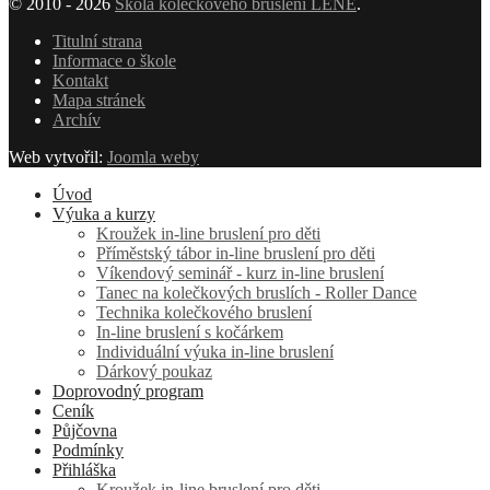
© 2010 - 2026
Škola kolečkového bruslení LENE
.
Titulní strana
Informace o škole
Kontakt
Mapa stránek
Archív
Web vytvořil:
Joomla weby
Úvod
Výuka a kurzy
Kroužek in-line bruslení pro děti
Příměstský tábor in-line bruslení pro děti
Víkendový seminář - kurz in-line bruslení
Tanec na kolečkových bruslích - Roller Dance
Technika kolečkového bruslení
In-line bruslení s kočárkem
Individuální výuka in-line bruslení
Dárkový poukaz
Doprovodný program
Ceník
Půjčovna
Podmínky
Přihláška
Kroužek in-line bruslení pro děti