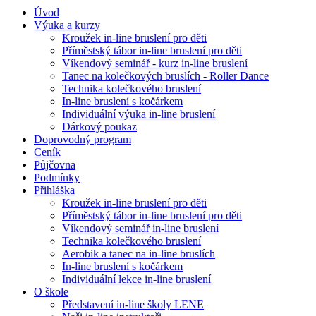
Úvod
Výuka a kurzy
Kroužek in-line bruslení pro děti
Příměstský tábor in-line bruslení pro děti
Víkendový seminář - kurz in-line bruslení
Tanec na kolečkových bruslích - Roller Dance
Technika kolečkového bruslení
In-line bruslení s kočárkem
Individuální výuka in-line bruslení
Dárkový poukaz
Doprovodný program
Ceník
Půjčovna
Podmínky
Přihláška
Kroužek in-line bruslení pro děti
Příměstský tábor in-line bruslení pro děti
Víkendový seminář in-line bruslení
Technika kolečkového bruslení
Aerobik a tanec na in-line bruslích
In-line bruslení s kočárkem
Individuální lekce in-line bruslení
O škole
Představení in-line školy LENE