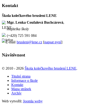
Kontakt
Škola kolečkového bruslení LENE
Mgr. Lenka Coufalová Buchcárová
,
majitelka školy
(+420) 725 591 084
brusleni@lene.cz
[
napsat nyní
]
Návštěvnost
© 2010 - 2026
Škola kolečkového bruslení LENE
.
Titulní strana
Informace o škole
Kontakt
Mapa stránek
Archív
Web vytvořil:
Joomla weby