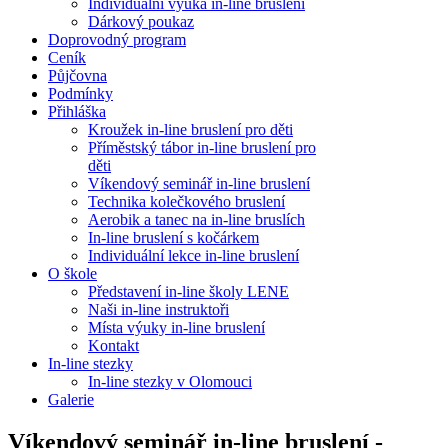
Individuální výuka in-line bruslení
Dárkový poukaz
Doprovodný program
Ceník
Půjčovna
Podmínky
Přihláška
Kroužek in-line bruslení pro děti
Příměstský tábor in-line bruslení pro
děti
Víkendový seminář in-line bruslení
Technika kolečkového bruslení
Aerobik a tanec na in-line bruslích
In-line bruslení s kočárkem
Individuální lekce in-line bruslení
O škole
Představení in-line školy LENE
Naši in-line instruktoři
Místa výuky in-line bruslení
Kontakt
In-line stezky
In-line stezky v Olomouci
Galerie
Víkendový seminář in-line bruslení -