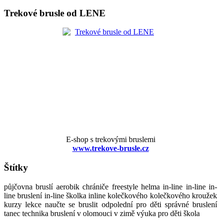
Trekové brusle od LENE
E-shop s trekovými bruslemi
www.trekove-brusle.cz
Štítky
půjčovna bruslí aerobik chrániče freestyle helma in-line in-line in-
line bruslení in-line školka inline kolečkového kolečkového kroužek
kurzy lekce naučte se bruslit odpolední pro děti správné bruslení
tanec technika bruslení v olomouci v zimě výuka pro děti škola