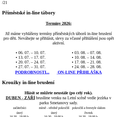
/21
Příměstské in-line tábory
Termíny 2026:
Již máme vyhlášeny termíny příměstských táborů in-line bruslení
pro děti. Neváhejte se přihlásit, slevy za včasné přihlášení jsou opět
aktivní.
• 06. 07. – 10. 07.
• 03. 08. – 07. 08.
• 13. 07. – 17. 07.
• 10. 08. – 14. 08.
• 20. 07. – 24. 07.
• 17. 08. – 21. 08.
• 27. 07. – 31. 07.
• 24. 08. – 28. 08.
PODROBNOSTI...
ON-LINE PŘIHLÁŠKA
Kroužky in-line bruslení
Hlásit se můžete neustále (po celý rok).
DUBEN - ZÁŘÍ
bruslíme venku na Letní scéně vedle jezírka v
parku Smetanovy sady.
začátečníci
mírně - středně pokročilí
pokročilí a freestyle slalom
úterý
úterý
čtvrtek
16:30 - 18:00 h.
16:30 - 18:00 h.
16:30 - 18:00 h.