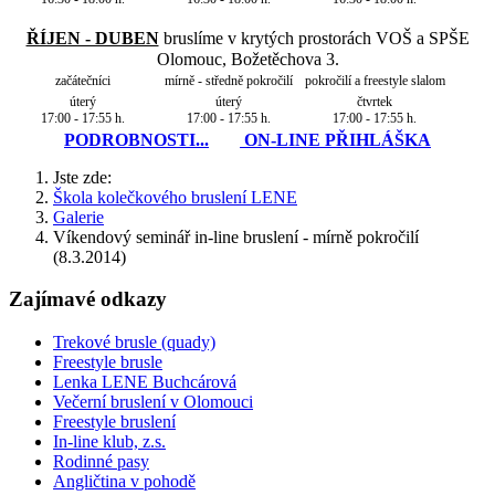
ŘÍJEN - DUBEN
bruslíme v krytých prostorách VOŠ a SPŠE
Olomouc, Božetěchova 3.
začátečníci
mírně - středně pokročilí
pokročilí a freestyle slalom
úterý
úterý
čtvrtek
17:00 - 17:55 h.
17:00 - 17:55 h.
17:00 - 17:55 h.
PODROBNOSTI...
ON-LINE PŘIHLÁŠKA
Jste zde:
Škola kolečkového bruslení LENE
Galerie
Víkendový seminář in-line bruslení - mírně pokročilí
(8.3.2014)
Zajímavé odkazy
Trekové brusle (quady)
Freestyle brusle
Lenka LENE Buchcárová
Večerní bruslení v Olomouci
Freestyle bruslení
In-line klub, z.s.
Rodinné pasy
Angličtina v pohodě