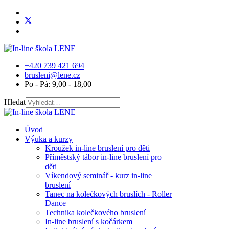
+420 739 421 694
brusleni@lene.cz
Po - Pá: 9,00 - 18,00
Hledat
Úvod
Výuka a kurzy
Kroužek in-line bruslení pro děti
Příměstský tábor in-line bruslení pro
děti
Víkendový seminář - kurz in-line
bruslení
Tanec na kolečkových bruslích - Roller
Dance
Technika kolečkového bruslení
In-line bruslení s kočárkem