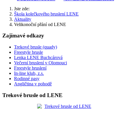
Jste zde:
Škola kolečkového bruslení LENE
Aktuality
Velikonoční přání od LENE
Zajímavé odkazy
Trekové brusle (quady)
Freestyle brusle
Lenka LENE Buchcárová
Večerní bruslení v Olomouci
Freestyle bruslení
In-line klub, z.s.
Rodinné pasy
Angličtina v pohodě
Trekové brusle od LENE