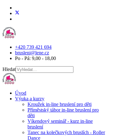
+420 739 421 694
brusleni@lene.cz
Po - Pá: 9,00 - 18,00
Hledat
Úvod
Výuka a kurzy
Kroužek in-line bruslení pro děti
Příměstský tábor in-line bruslení pro
děti
Víkendový seminář - kurz in-line
bruslení
Tanec na kolečkových bruslích - Roller
Dance