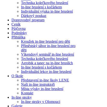
Technika kolečkového bruslení
In-line bruslení s kočárkem
Individuální výuka in-line bruslení
Dárkový poukaz
Doprovodný program
Ceník
Půjčovna
Podmínky
Přihláška
Kroužek in-line bruslení pro děti
Příměstský tábor in-line bruslení pro
děti
Víkendový seminář in-line bruslení
Technika kolečkového bruslení
Aerobik a tanec na in-line bruslích
In-line bruslení s kočárkem
Individuální lekce in-line bruslení
O škole
Představení in-line školy LENE
Naši in-line instruktoři
Místa výuky in-line bruslení
Kontakt
In-line stezky
In-line stezky v Olomouci
Galerie