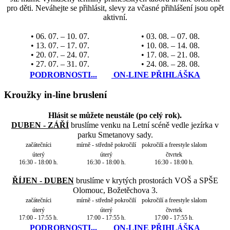
pro děti. Neváhejte se přihlásit, slevy za včasné přihlášení jsou opět
aktivní.
• 06. 07. – 10. 07.
• 03. 08. – 07. 08.
• 13. 07. – 17. 07.
• 10. 08. – 14. 08.
• 20. 07. – 24. 07.
• 17. 08. – 21. 08.
• 27. 07. – 31. 07.
• 24. 08. – 28. 08.
PODROBNOSTI...
ON-LINE PŘIHLÁŠKA
Kroužky in-line bruslení
Hlásit se můžete neustále (po celý rok).
DUBEN - ZÁŘÍ
bruslíme venku na Letní scéně vedle jezírka v
parku Smetanovy sady.
začátečníci
mírně - středně pokročilí
pokročilí a freestyle slalom
úterý
úterý
čtvrtek
16:30 - 18:00 h.
16:30 - 18:00 h.
16:30 - 18:00 h.
ŘÍJEN - DUBEN
bruslíme v krytých prostorách VOŠ a SPŠE
Olomouc, Božetěchova 3.
začátečníci
mírně - středně pokročilí
pokročilí a freestyle slalom
úterý
úterý
čtvrtek
17:00 - 17:55 h.
17:00 - 17:55 h.
17:00 - 17:55 h.
PODROBNOSTI...
ON-LINE PŘIHLÁŠKA