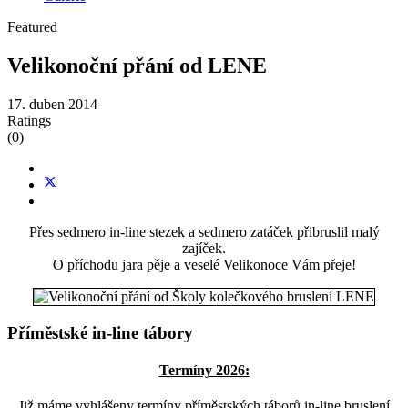
Featured
Velikonoční přání od LENE
17. duben 2014
Ratings
(0)
Přes sedmero in-line stezek a sedmero zatáček přibruslil malý
zajíček.
O příchodu jara pěje a veselé Velikonoce Vám přeje!
Příměstské in-line tábory
Termíny 2026:
Již máme vyhlášeny termíny příměstských táborů in-line bruslení