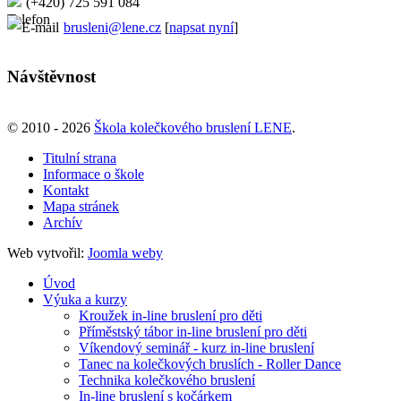
(+420) 725 591 084
brusleni@lene.cz
[
napsat nyní
]
Návštěvnost
© 2010 - 2026
Škola kolečkového bruslení LENE
.
Titulní strana
Informace o škole
Kontakt
Mapa stránek
Archív
Web vytvořil:
Joomla weby
Úvod
Výuka a kurzy
Kroužek in-line bruslení pro děti
Příměstský tábor in-line bruslení pro děti
Víkendový seminář - kurz in-line bruslení
Tanec na kolečkových bruslích - Roller Dance
Technika kolečkového bruslení
In-line bruslení s kočárkem