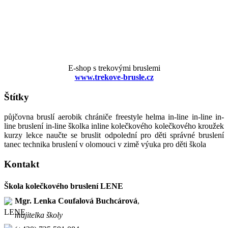
E-shop s trekovými bruslemi
www.trekove-brusle.cz
Štítky
půjčovna bruslí aerobik chrániče freestyle helma in-line in-line in-
line bruslení in-line školka inline kolečkového kolečkového kroužek
kurzy lekce naučte se bruslit odpolední pro děti správné bruslení
tanec technika bruslení v olomouci v zimě výuka pro děti škola
Kontakt
Škola kolečkového bruslení LENE
Mgr. Lenka Coufalová Buchcárová
,
majitelka školy