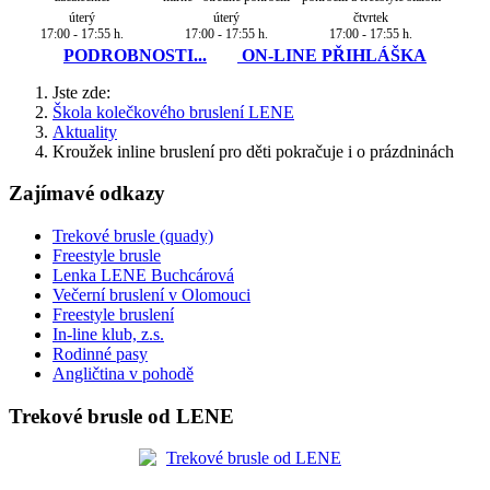
úterý
úterý
čtvrtek
17:00 - 17:55 h.
17:00 - 17:55 h.
17:00 - 17:55 h.
PODROBNOSTI...
ON-LINE PŘIHLÁŠKA
Jste zde:
Škola kolečkového bruslení LENE
Aktuality
Kroužek inline bruslení pro děti pokračuje i o prázdninách
Zajímavé odkazy
Trekové brusle (quady)
Freestyle brusle
Lenka LENE Buchcárová
Večerní bruslení v Olomouci
Freestyle bruslení
In-line klub, z.s.
Rodinné pasy
Angličtina v pohodě
Trekové brusle od LENE