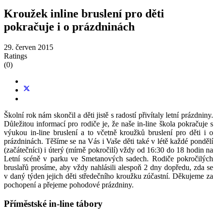
Kroužek inline bruslení pro děti
pokračuje i o prázdninách
29. červen 2015
Ratings
(0)
Školní rok nám skončil a děti jistě s radostí přivítaly letní prázdniny.
Důležitou informací pro rodiče je, že naše in-line škola pokračuje s
výukou in-line bruslení a to včetně kroužků bruslení pro děti i o
prázdninách. Těšíme se na Vás i Vaše děti také v létě každé pondělí
(začátečníci) i úterý (mírně pokročilí) vždy od 16:30 do 18 hodin na
Letní scéně v parku ve Smetanových sadech. Rodiče pokročilých
bruslařů prosíme, aby vždy nahlásili alespoň 2 dny dopředu, zda se
v daný týden jejich děti středečního kroužku zúčastní. Děkujeme za
pochopení a přejeme pohodové prázdniny.
Příměstské in-line tábory