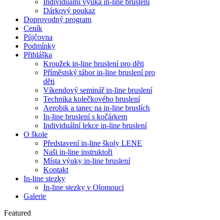
Individuální výuka in-line bruslení
Dárkový poukaz
Doprovodný program
Ceník
Půjčovna
Podmínky
Přihláška
Kroužek in-line bruslení pro děti
Příměstský tábor in-line bruslení pro
děti
Víkendový seminář in-line bruslení
Technika kolečkového bruslení
Aerobik a tanec na in-line bruslích
In-line bruslení s kočárkem
Individuální lekce in-line bruslení
O škole
Představení in-line školy LENE
Naši in-line instruktoři
Místa výuky in-line bruslení
Kontakt
In-line stezky
In-line stezky v Olomouci
Galerie
Featured