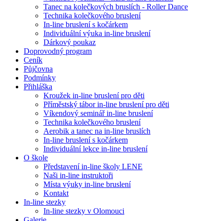
Tanec na kolečkových bruslích - Roller Dance
Technika kolečkového bruslení
In-line bruslení s kočárkem
Individuální výuka in-line bruslení
Dárkový poukaz
Doprovodný program
Ceník
Půjčovna
Podmínky
Přihláška
Kroužek in-line bruslení pro děti
Příměstský tábor in-line bruslení pro děti
Víkendový seminář in-line bruslení
Technika kolečkového bruslení
Aerobik a tanec na in-line bruslích
In-line bruslení s kočárkem
Individuální lekce in-line bruslení
O škole
Představení in-line školy LENE
Naši in-line instruktoři
Místa výuky in-line bruslení
Kontakt
In-line stezky
In-line stezky v Olomouci
Galerie