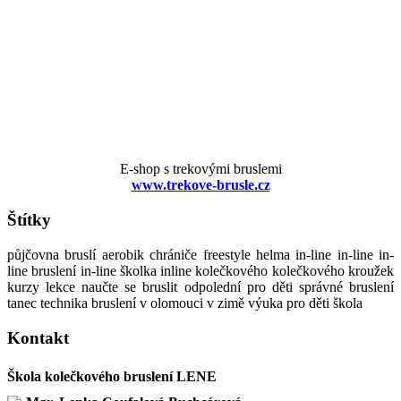
E-shop s trekovými bruslemi
www.trekove-brusle.cz
Štítky
půjčovna bruslí aerobik chrániče freestyle helma in-line in-line in-
line bruslení in-line školka inline kolečkového kolečkového kroužek
kurzy lekce naučte se bruslit odpolední pro děti správné bruslení
tanec technika bruslení v olomouci v zimě výuka pro děti škola
Kontakt
Škola kolečkového bruslení LENE