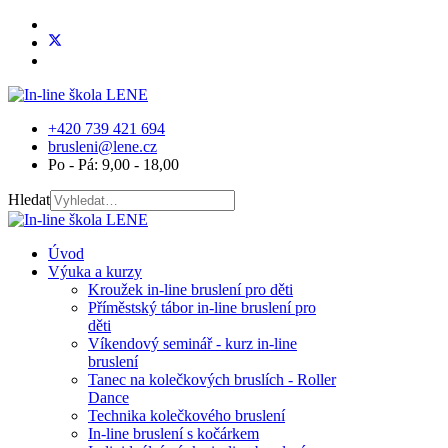
+420 739 421 694
brusleni@lene.cz
Po - Pá: 9,00 - 18,00
Hledat
Úvod
Výuka a kurzy
Kroužek in-line bruslení pro děti
Příměstský tábor in-line bruslení pro
děti
Víkendový seminář - kurz in-line
bruslení
Tanec na kolečkových bruslích - Roller
Dance
Technika kolečkového bruslení
In-line bruslení s kočárkem