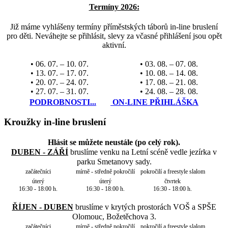
Termíny 2026:
Již máme vyhlášeny termíny příměstských táborů in-line bruslení
pro děti. Neváhejte se přihlásit, slevy za včasné přihlášení jsou opět
aktivní.
• 06. 07. – 10. 07.
• 03. 08. – 07. 08.
• 13. 07. – 17. 07.
• 10. 08. – 14. 08.
• 20. 07. – 24. 07.
• 17. 08. – 21. 08.
• 27. 07. – 31. 07.
• 24. 08. – 28. 08.
PODROBNOSTI...
ON-LINE PŘIHLÁŠKA
Kroužky in-line bruslení
Hlásit se můžete neustále (po celý rok).
DUBEN - ZÁŘÍ
bruslíme venku na Letní scéně vedle jezírka v
parku Smetanovy sady.
začátečníci
mírně - středně pokročilí
pokročilí a freestyle slalom
úterý
úterý
čtvrtek
16:30 - 18:00 h.
16:30 - 18:00 h.
16:30 - 18:00 h.
ŘÍJEN - DUBEN
bruslíme v krytých prostorách VOŠ a SPŠE
Olomouc, Božetěchova 3.
začátečníci
mírně - středně pokročilí
pokročilí a freestyle slalom