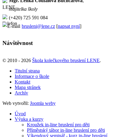
Mgr. Lenka Coufalová Buchcárová
,
majitelka školy
(+420) 725 591 084
brusleni@lene.cz
[
napsat nyní
]
Návštěvnost
© 2010 - 2026
Škola kolečkového bruslení LENE
.
Titulní strana
Informace o škole
Kontakt
Mapa stránek
Archív
Web vytvořil:
Joomla weby
Úvod
Výuka a kurzy
Kroužek in-line bruslení pro děti
Příměstský tábor in-line bruslení pro děti
Víkendový seminář - kurz in-line bruslení