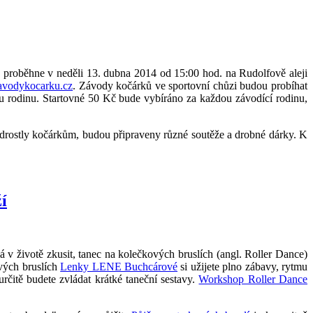
á proběhne v neděli 13. dubna 2014 od 15:00 hod. na Rudolfově aleji
vodykocarku.cz
. Závody kočárků ve sportovní chůzi budou probíhat
ou rodinu. Startovné 50 Kč bude vybíráno za každou závodící rodinu,
iž odrostly kočárkům, budou připraveny různé soutěže a drobné dárky. K
í
 v životě zkusit, tanec na kolečkových bruslích (angl. Roller Dance)
ových bruslích
Lenky LENE Buchcárové
si užijete plno zábavy, rytmu
rčitě budete zvládat krátké taneční sestavy.
Workshop Roller Dance