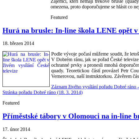
Zájemci, kteří nemají trekové brusle (quady)
omezena, proto doporučujeme se hlásit co nej
Featured
Hurá na brusle: In-line škola LENE opět v 
18. březen 2014
Podle vývoje počasí můžeme soudit, že letošn
V Dobrém ránu, jak se pořad České televize v
ochranné prvky a pronesli mnohá doporučení, 
quady. Teoretickou částí provázel Petr Cou
Vernerovou, naší instruktorkou. Závěrem čás
Záznam živého vysílání pořadu Dobré ráno - 
Stránka pořadu Dobré ráno (18. 3. 2014)
Featured
Příměstské tábory v Olomouci na in-line b
17. únor 2014