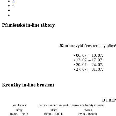
5
6
Příměstské in-line tábory
Již máme vyhlášeny termíny příměsts
• 06. 07. – 10. 07.
• 13. 07. – 17. 07.
• 20. 07. – 24. 07.
• 27. 07. – 31. 07.
Kroužky in-line bruslení
DUBEN
začátečníci
mírně - středně pokročilí
pokročilí a freestyle slalom
úterý
úterý
čtvrtek
16:30 - 18:00 h.
16:30 - 18:00 h.
16:30 - 18:00 h.