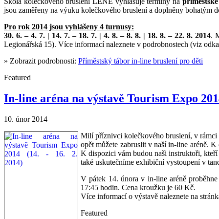
Škola kolečkového bruslení LENE vyhlašuje termíny na
příměstské
jsou zaměřeny na výuku kolečkového bruslení a doplněny bohatým do
Pro rok 2014 jsou vyhlášeny 4 turnusy:
30. 6. – 4. 7. | 14. 7. – 18. 7. | 4. 8. – 8. 8. | 18. 8. – 22. 8. 2014
. 
Legionářská 15). Více informací naleznete v podrobnostech (viz odka
» Zobrazit podrobnosti:
Příměstský tábor in-line bruslení pro děti
Featured
In-line aréna na výstavě Tourism Expo 20
10. únor 2014
Milí příznivci kolečkového bruslení, v rám
opět můžete zabruslit v naší in-line aréně.
K dispozici vám budou naši instruktoři, kteří
také uskutečníme exhibiční vystoupení v tanc
V pátek 14. února v in-line aréně proběhne
17:45 hodin. Cena kroužku je 60 Kč.
Více informací o výstavě naleznete na strán
Featured