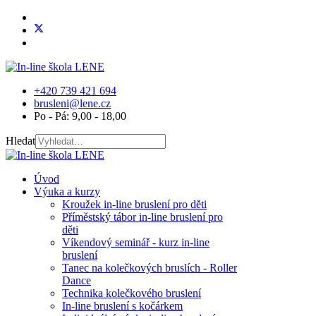
+420 739 421 694
brusleni@lene.cz
Po - Pá: 9,00 - 18,00
Hledat
Úvod
Výuka a kurzy
Kroužek in-line bruslení pro děti
Příměstský tábor in-line bruslení pro
děti
Víkendový seminář - kurz in-line
bruslení
Tanec na kolečkových bruslích - Roller
Dance
Technika kolečkového bruslení
In-line bruslení s kočárkem