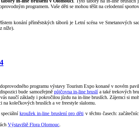
 tábory in-line bruslení v Olomouci
. Tyto tábory na in-line bruslích 
provodným programem. Vaše děti se mohou těšit na celodenní sportovn
Místem konání příměstských táborů je Letní scéna ve Smetanových s
z níže).
14
ci doprovodného programu výstavy Tourism Expo konané v novém pavilo
 K dispozici bude samozřejmě
půjčovna in-line bruslí
a také trekových bru
 vás naučí základy i pokročilou jízdu na in-line bruslích. Zájemci si m
i na kolečkových bruslích a ve freestyle slalomu.
 speciální
kroužek in-line bruslení pro děti
v těchto časech: začátečníc
kách
Výstaviště Flora Olomouc
.