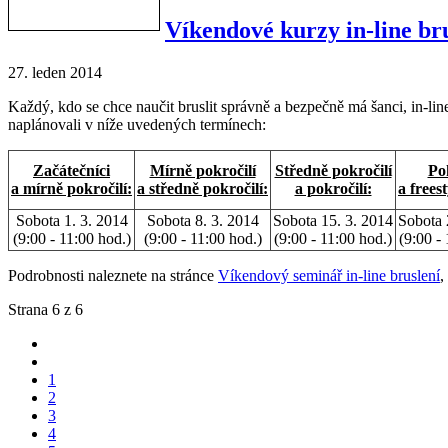
Víkendové kurzy in-line br
27. leden 2014
Každý, kdo se chce naučit bruslit správně a bezpečně má šanci, in-li
naplánovali v níže uvedených termínech:
Začátečníci
Mírně pokročilí
Středně pokročilí
Pok
a mírně pokročilí:
a středně pokročilí:
a pokročilí:
a frees
Sobota 1. 3. 2014
Sobota 8. 3. 2014
Sobota 15. 3. 2014
Sobota 
(9:00 - 11:00 hod.)
(9:00 - 11:00 hod.)
(9:00 - 11:00 hod.)
(9:00 -
Podrobnosti naleznete na stránce
Víkendový seminář in-line bruslení
,
Strana 6 z 6
1
2
3
4