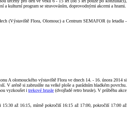
jsou určeny pro děti ve věku 6 - 15 let (od 5 let pouze po konzultaci),
í a kulturní program se stravováním, doprovodnými akcemi a hrami.
adech (Výstaviště Flora, Olomouc) a Centrum SEMAFOR (u letadla -
nu A olomouckého výstaviště Flora ve dnech 14. - 16. února 2014 si
slí. V aréně si zabruslíte na velké ploše a parádním hladkém povrchu.
ohou vyzkoušet i
trekové brusle
(dvojřadé retro brusle). V průběhu akce
i 15:30 až 16:15, mírně pokročilí 16:15 až 17:00, pokročilí 17:00 až