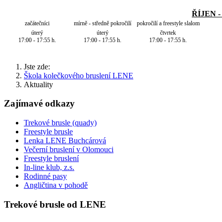
ŘÍJEN 
začátečníci
mírně - středně pokročilí
pokročilí a freestyle slalom
úterý
úterý
čtvrtek
17:00 - 17:55 h.
17:00 - 17:55 h.
17:00 - 17:55 h.
Jste zde:
Škola kolečkového bruslení LENE
Aktuality
Zajímavé odkazy
Trekové brusle (quady)
Freestyle brusle
Lenka LENE Buchcárová
Večerní bruslení v Olomouci
Freestyle bruslení
In-line klub, z.s.
Rodinné pasy
Angličtina v pohodě
Trekové brusle od LENE