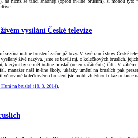
, na nichž se tančí snadněji (oproti in-line bruslím), si mohou tyto 
dříve.
živém vysílání České televize
í sezóna in-line bruslení začne již brzy. V živé ranní show České tele
ysílaný živě nazývá, jsme se bavili mj. o kolečkových bruslích, jejich 
kterými by se měl in-line bruslař (nejen začátečník) řídit. V záběrech
fal, manažer naší in-line školy, ukázky umění na bruslích pak preze
ti věnované kolečkovému bruslení jste mohli zhlédnout ukázku tance na
Hurá na brusle! (18. 3. 2014).
ruslích