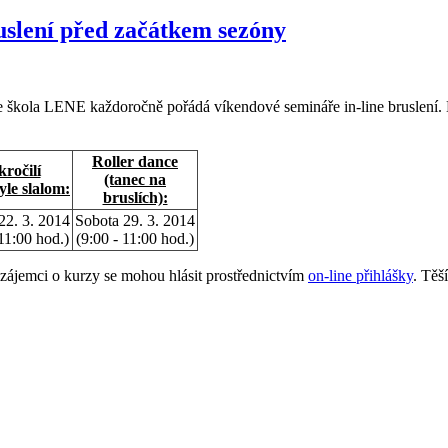
uslení před začátkem sezóny
ne škola LENE každoročně pořádá víkendové semináře in-line bruslení. 
Roller dance
ročilí
(tanec na
tyle slalom:
bruslích):
22. 3. 2014
Sobota 29. 3. 2014
 11:00 hod.)
(9:00 - 11:00 hod.)
 zájemci o kurzy se mohou hlásit prostřednictvím
on-line přihlášky
. Těš