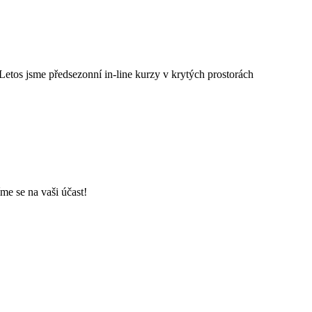
Letos jsme předsezonní in-line kurzy v krytých prostorách
íme se na vaši účast!