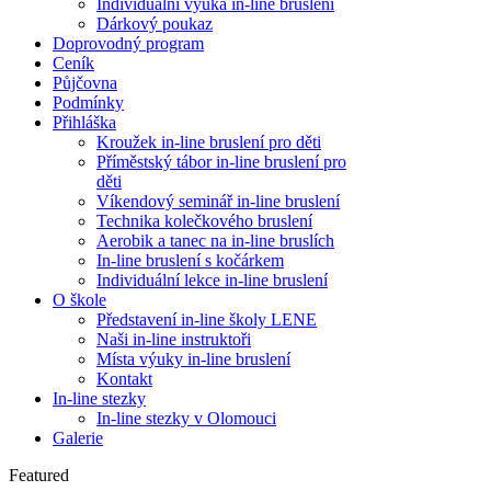
Individuální výuka in-line bruslení
Dárkový poukaz
Doprovodný program
Ceník
Půjčovna
Podmínky
Přihláška
Kroužek in-line bruslení pro děti
Příměstský tábor in-line bruslení pro
děti
Víkendový seminář in-line bruslení
Technika kolečkového bruslení
Aerobik a tanec na in-line bruslích
In-line bruslení s kočárkem
Individuální lekce in-line bruslení
O škole
Představení in-line školy LENE
Naši in-line instruktoři
Místa výuky in-line bruslení
Kontakt
In-line stezky
In-line stezky v Olomouci
Galerie
Featured