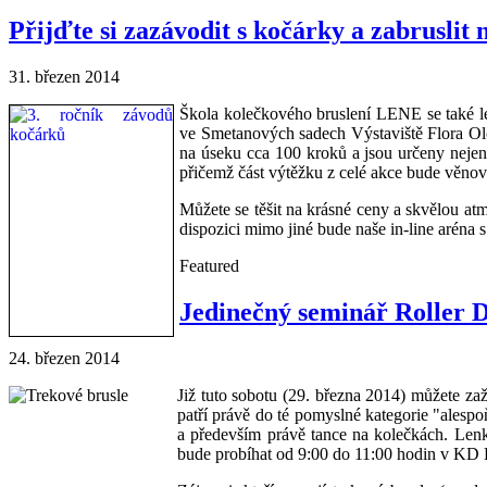
Přijďte si zazávodit s kočárky a zabruslit 
31. březen 2014
Škola kolečkového bruslení LENE se také le
ve Smetanových sadech Výstaviště Flora Ol
na úseku cca 100 kroků a jsou určeny nejen
přičemž část výtěžku z celé akce bude věno
Můžete se těšit na krásné ceny a skvělou atm
dispozici mimo jiné bude naše in-line aréna s
Featured
Jedinečný seminář Roller Da
24. březen 2014
Již tuto sobotu (29. března 2014) můžete za
patří právě do té pomyslné kategorie "alesp
a především právě tance na kolečkách. Lenka
bude probíhat od 9:00 do 11:00 hodin v K