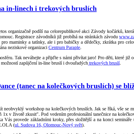
na in-linech i trekových bruslích
tos organizačně podílí na celorepublikové akci Závody kočárků, kter
omouc. Registrace závodníků již probíhá na stránkách závodu
www.za
 pro maminky a tatínky, ale i pro babičky a dědečky, zkrátka pro cel
vána neziskové organizaci
Centrum Paraple
.
osféru. Tak neváhejte a přijďte s námi přivítat jaro! Pro děti, které j
 možností zapůjčení in-line bruslí i dvouřadých
trekových bruslí
.
nce (tanec na kolečkových bruslích) se blíž
žít neobvyklý workshop na kolečkových bruslích. Jak se říká, vše se má
oň 1x v životě zkusit". Pod vedením profesionální tanečnice na kolečk
 Vás provede základními kroky, přes složitější a na konci semináře u
D LOLA (
ul. Sudova 16, Olomouc-Nový svět
).