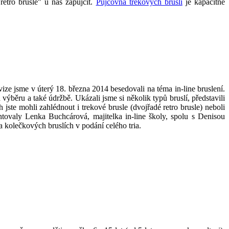
"retro brusle" u nás zapůjčit.
Půjčovna trekových bruslí
je kapacitně
vize jsme v úterý 18. března 2014 besedovali na téma in-line bruslení.
výběru a také údržbě. Ukázali jsme si několik typů bruslí, představili
 jste mohli zahlédnout i trekové brusle (dvojřadé retro brusle) neboli
ntovaly Lenka Buchcárová, majitelka in-line školy, spolu s Denisou
 kolečkových bruslích v podání celého tria.